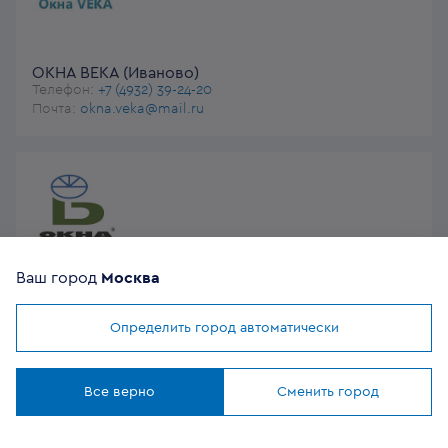
ОКНА ВЕКА (Иваново)
Телефон:
+7 (4932) 39-24-20
Почта:
okna.veka@mail.ru
Ваш город
Москва
ОКНА ВЕКА
Почта:
zayavki@oknaweka.com
Определить город автоматически
Мы используем
cookies
Понятно
Все верно
Сменить город