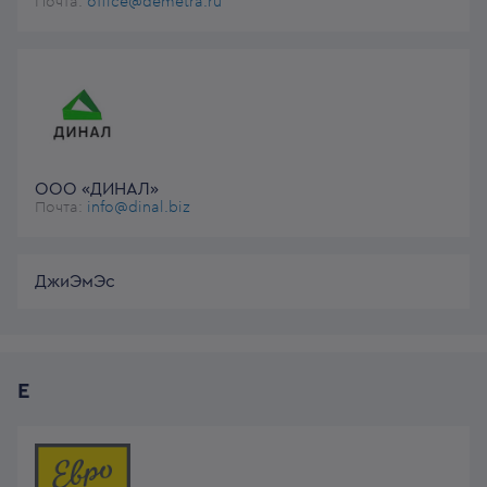
Почта:
office@demetra.ru
ООО «ДИНАЛ»
Почта:
info@dinal.biz
ДжиЭмЭс
Е