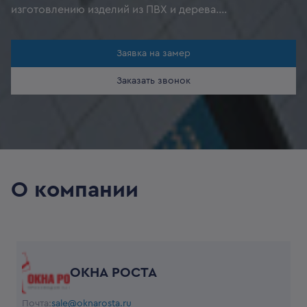
изготовлению изделий из ПВХ и дерева.
Представительства Компании ОКНА РОСТА
расположены в Москве, Московской области, а также
Заявка на замер
в других городах и регионах России. Штат
сотрудников - это более 1000 человек
Заказать звонок
высококвалифицированного персонала.
О компании
ОКНА РОСТА
Почта:
sale@oknarosta.ru