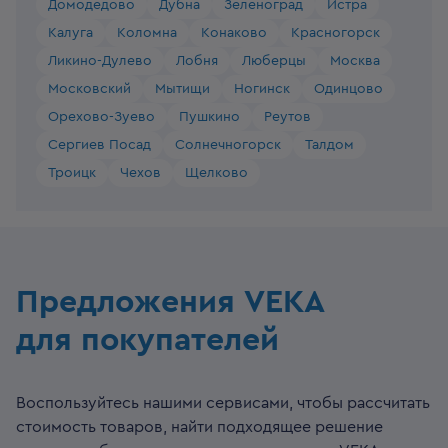
Домодедово
Дубна
Зеленоград
Истра
Калуга
Коломна
Конаково
Красногорск
Ликино-Дулево
Лобня
Люберцы
Москва
Московский
Мытищи
Ногинск
Одинцово
Орехово-Зуево
Пушкино
Реутов
Сергиев Посад
Солнечногорск
Талдом
Троицк
Чехов
Щелково
Предложения VEKA
для покупателей
Воспользуйтесь нашими сервисами, чтобы рассчитать
стоимость товаров, найти подходящее решение