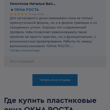
Никитина Наталья Валерьевна
o
ОКНА РОСТА
15 мая 2018
Для загородного дома заказывали окна не только
прямоугольной формы, но и в форме трапеции и со
скошенным углом. Хорошо что современный
профиль Veka позволяет реализовывать такие
проекты не просто красиво, но и функционально, с
возможностью проветривания. Работы по заказу
выполнила компания “ОКНА РОСТА”.
Читать полностью
Профессиональный подход к делу, хорошая работа с
клиентом (включая информирование и оповещение),
аккуратная работа монтажников .
Долгопрудный
Читать все отзывы
Где купить пластиковые
окна
ОКНА РОСТА