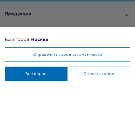
Продукция
Комплектующие
Ваш город
Москва
Помощь покупателю
Определить город автоматически
Мы используем
cookies
Где купить
Понятно
Все верно
Сменить город
О компании
Наши приложения