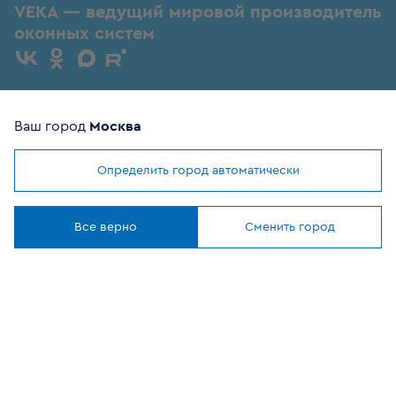
VEKA — ведущий мировой производитель
оконных систем
Ваш город
Москва
Определить город автоматически
Продукция
Мы используем
cookies
Понятно
Комплектующие
Все верно
Сменить город
Помощь покупателю
Где купить
О компании