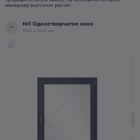
менеджер выполнит расчёт.
№
1
Одностворчатое окно
1300
x
1460
мм
мм
1 460