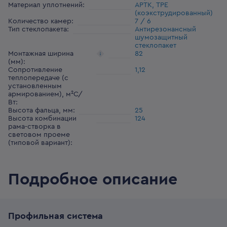
Материал уплотнений
:
АРТК, ТРЕ
(коэкструдированный)
Количество камер
:
7 / 6
Тип стеклопакета
:
Антирезонансный
шумозащитный
стеклопакет
Монтажная ширина
82
(мм)
:
Сопротивление
1,12
теплопередаче (с
установленным
армированием), м²С/
Вт
:
Высота фальца, мм
:
25
Высота комбинации
124
рама-створка в
световом проеме
(типовой вариант)
:
Подробное описание
Профильная система