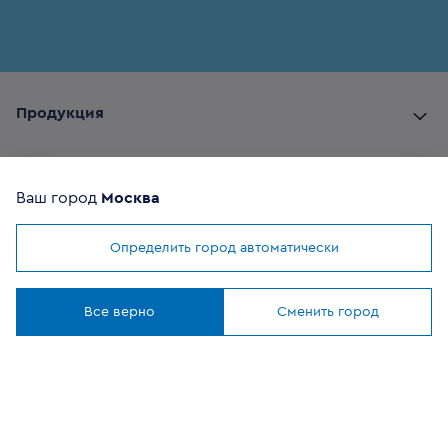
Продукция
Комплектующие
Ваш город
Москва
Помощь покупателю
Определить город автоматически
Мы используем
cookies
Где купить
Понятно
Все верно
Сменить город
О компании
Наши приложения