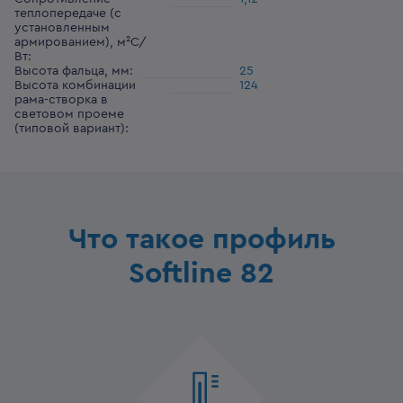
теплопередаче (с
установленным
армированием), м²С/
Вт
:
Высота фальца, мм
:
25
Высота комбинации
124
рама-створка в
световом проеме
(типовой вариант)
:
Что такое профиль
Softline 82