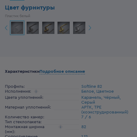
Цвет фурнитуры
Пластик белый
Характеристики
Подробное описание
Профиль
:
Softline 82
Исполнения
:
Белое, Цветное
Цвета уплотнений
:
Карамель, Чёрный,
Серый
Материал уплотнений
:
АРТК, ТРЕ
(коэкструдированный)
Количество камер
:
7 / 6
Тип стеклопакета
:
Монтажная ширина
82
(мм)
:
Сопротивление
1,12