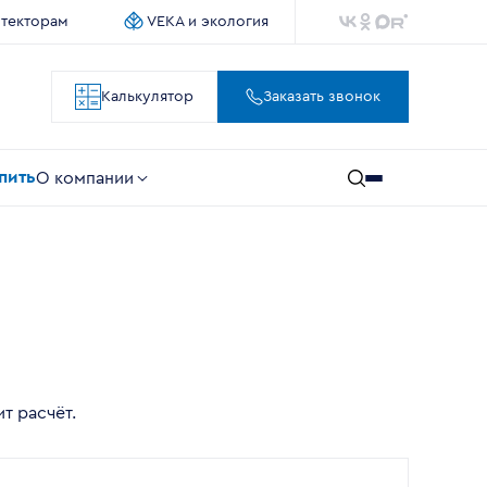
итекторам
VEKA и экология
Калькулятор
Заказать звонок
упить
О компании
т расчёт.