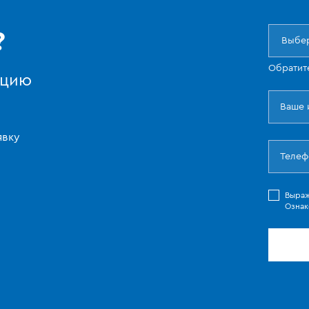
?
Выбер
Обратит
ацию
явку
Выра
Ознак