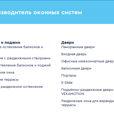
зводитель оконных систем
 и лоджии
Двери
е остекление балконов и
Панорамные двери
Входная дверь
ие с раздвижными створками
Офисные межкомнатные двер
стекление балконов и лоджий
Балконные двери
кие окна
Порталы
ие террасы
E-Slide
 раздвижное остекление
Подъёмно-раздвижные двери
VEKAMOTION
Раздвижные окна для веранды
террасы