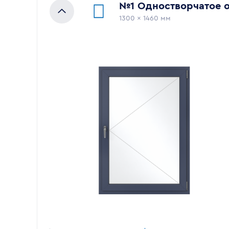
№
1
Одностворчатое 
1300
x
1460
мм