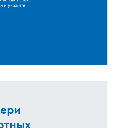
на, как только
н и укажите
вери
ртных