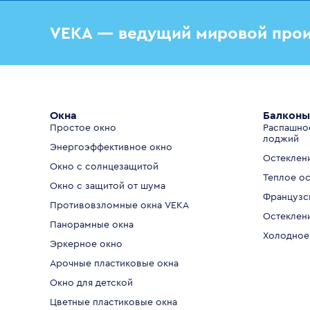
VEKA — ведущий мировой прои
Окна
Балконы
Простое окно
Распашно
лоджий
Энергоэффективное окно
Остеклен
Окно с солнцезащитой
Теплое о
Окно с защитой от шума
Французс
Противовзломные окна VEKA
Остеклен
Панорамные окна
Холодное
Эркерное окно
Арочные пластиковые окна
Окно для детской
Цветные пластиковые окна