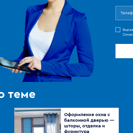
Выра
Ознак
о теме
Оформление окна с
балконной дверью —
шторы, отделка и
фурнитура