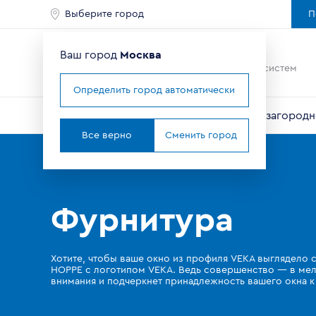
Выберите город
П
Ваш город
Москва
Ведущий мировой
производитель оконных систем
Определить город автоматически
Окна
Балконы и лоджии
Двери
Для загородн
Все верно
Сменить город
Главная
Продукция
Комплектующие
Фурнитура
Фурнитура
Хотите, чтобы ваше окно из профиля VEKA выглядело
HOPPE с логотипом VEKA. Ведь совершенство — ​​в мело
внимания и подчеркнет принадлежность вашего окна 