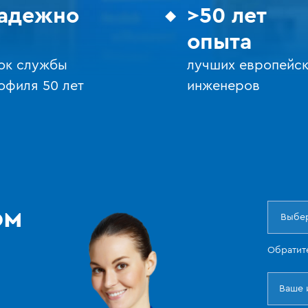
адежно
>50 лет
опыта
ок службы
лучших европейск
офиля 50 лет
инженеров
ом
Выбер
Обратит