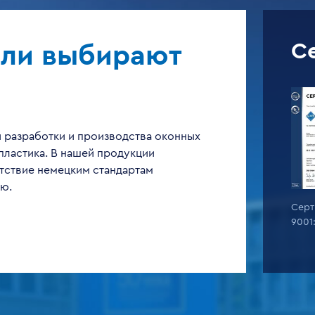
С
ели выбирают
 разработки и производства оконных
пластика. В нашей продукции
тствие немецким стандартам
ью.
ертификат ISO
Сертификат ISO
Серт
001:2015 VEKA Rus
9001:2015 VEKA Rus
9001
осква
Новосибирск