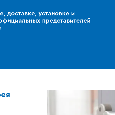
е, доставке, установке и
 официальных представителей
е
рея