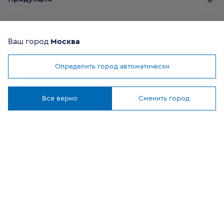
Комплектующие
Ваш город
Москва
Помощь покупателю
Определить город автоматически
Мы используем
cookies
Где купить
Понятно
Все верно
Сменить город
О компании
Наши приложения