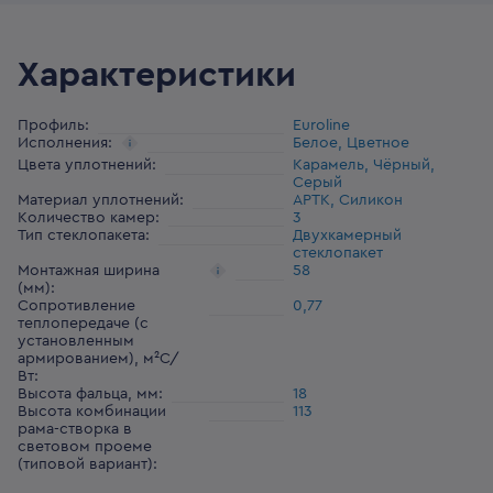
Характеристики
Профиль
:
Euroline
Исполнения
:
Белое, Цветное
Цвета уплотнений
:
Карамель, Чёрный,
Серый
Материал уплотнений
:
АРТК, Силикон
Количество камер
:
3
Тип стеклопакета
:
Двухкамерный
стеклопакет
Монтажная ширина
58
(мм)
:
Сопротивление
0,77
теплопередаче (с
установленным
армированием), м²С/
Вт
:
Высота фальца, мм
:
18
Высота комбинации
113
рама-створка в
световом проеме
(типовой вариант)
: