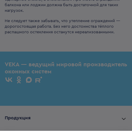
балкона или лоджии должна быть достаточной для таких
нагрузок.
Не следует также забывать, что утепление ограждений —
дорогостоящая работа. Без него достоинства тёплого
распашного остекления останутся нереализованными.
VEKA — ведущий мировой производитель
оконных систем
Продукция