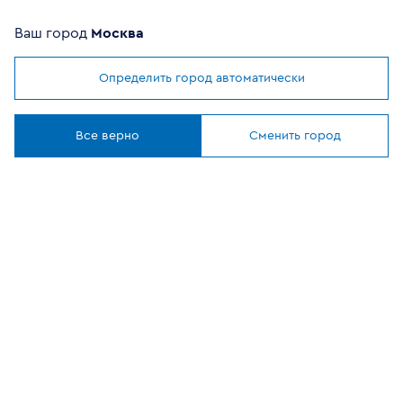
Комплектующие
Ваш город
Москва
Помощь покупателю
Определить город автоматически
Мы используем
cookies
Где купить
Понятно
Все верно
Сменить город
О компании
Наши приложения
ОФИЦИАЛЬНЫЙ
ПАРТНЕР