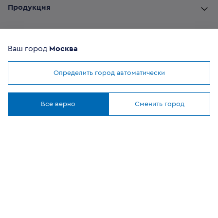
Продукция
Комплектующие
Ваш город
Москва
Помощь покупателю
Определить город автоматически
Мы используем
cookies
Где купить
Понятно
Все верно
Сменить город
О компании
Наши приложения