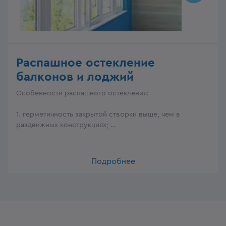
Распашное остекление
балконов и лоджий
Особенности распашного остекления:
1. герметичность закрытой створки выше, чем в
раздвижных конструкциях;
2. створки открываются внутрь, ширина ограничена
шириной балкона;
3. высота створок ограничена — верхняя часть
Подробнее
остекления делается глухой;
4. можно использовать широкий многокамерный
профиль и стеклопакет.