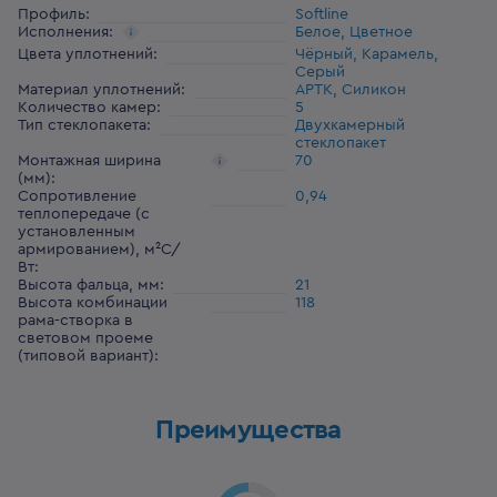
Профиль
:
Softline
Исполнения
:
Белое, Цветное
Цвета уплотнений
:
Чёрный, Карамель,
Серый
Материал уплотнений
:
АРТК, Силикон
Количество камер
:
5
Тип стеклопакета
:
Двухкамерный
стеклопакет
Монтажная ширина
70
(мм)
:
Сопротивление
0,94
теплопередаче (с
установленным
армированием), м²С/
Вт
:
Высота фальца, мм
:
21
Высота комбинации
118
рама-створка в
световом проеме
(типовой вариант)
:
Преимущества