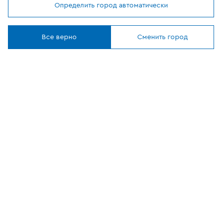
Определить город автоматически
Мы используем
cookies
Где купить
Понятно
Все верно
Сменить город
О компании
Наши приложения
ОФИЦИАЛЬНЫЙ
ПАРТНЕР