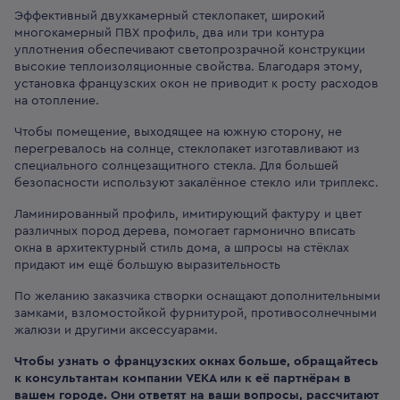
Эффективный двухкамерный стеклопакет, широкий
многокамерный ПВХ профиль, два или три контура
уплотнения обеспечивают светопрозрачной конструкции
высокие теплоизоляционные свойства. Благодаря этому,
установка французских окон не приводит к росту расходов
на отопление.
Чтобы помещение, выходящее на южную сторону, не
перегревалось на солнце, стеклопакет изготавливают из
специального солнцезащитного стекла. Для большей
безопасности используют закалённое стекло или триплекс.
Ламинированный профиль, имитирующий фактуру и цвет
различных пород дерева, помогает гармонично вписать
окна в архитектурный стиль дома, а шпросы на стёклах
придают им ещё большую выразительность
По желанию заказчика створки оснащают дополнительными
замками, взломостойкой фурнитурой, противосолнечными
жалюзи и другими аксессуарами.
Чтобы узнать о французских окнах больше, обращайтесь
к консультантам компании VEKA или к её партнёрам в
вашем городе. Они ответят на ваши вопросы, рассчитают