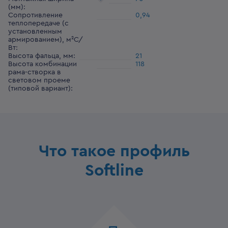
(мм)
:
Сопротивление
0,94
теплопередаче (с
установленным
армированием), м²С/
Вт
:
Высота фальца, мм
:
21
Высота комбинации
118
рама-створка в
световом проеме
(типовой вариант)
:
Что такое профиль
Softline