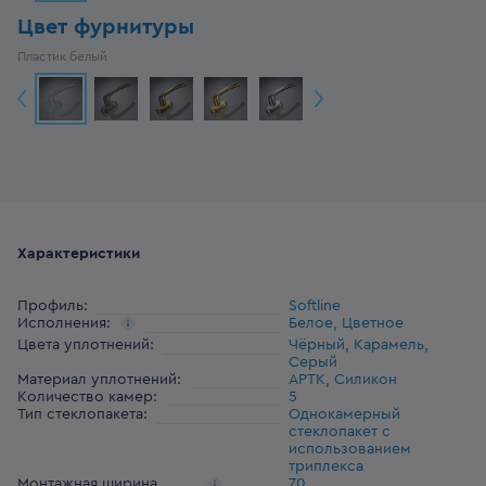
Цвет фурнитуры
Пластик белый
Характеристики
Профиль
:
Softline
Исполнения
:
Белое, Цветное
Цвета уплотнений
:
Чёрный, Карамель,
Серый
Материал уплотнений
:
АРТК, Силикон
Количество камер
:
5
Тип стеклопакета
:
Однокамерный
стеклопакет с
использованием
триплекса
Монтажная ширина
70