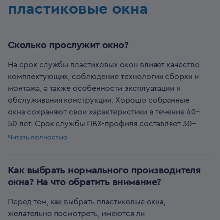
пластиковые окна
Сколько прослужит окно?
На срок службы пластиковых окон влияет качество
комплектующих, соблюдение технологии сборки и
монтажа, а также особенности эксплуатации и
обслуживания конструкции. Хорошо собранные
окна сохраняют свои характеристики в течение 40–
50 лет. Срок службы ПВХ-профиля составляет 30–
40 лет.
Читать полностью
Срок службы фурнитуры окон измеряют в
количестве рабочих циклов. Так, расчетный период
Как выбрать нормального производителя
использования петель и замков составляет 20 000
окна? На что обратить внимание?
циклов. Это значит, что если открывать створку по
три раза в день, то комплектующие прослужат не
Перед тем, как выбрать пластиковые окна,
менее 18 лет. При этом вышедшую из строя
желательно посмотреть, имеются ли
оконную фурнитуру можно заменить при