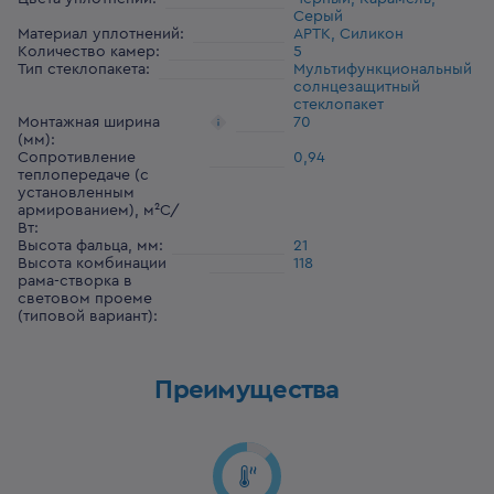
Серый
Материал уплотнений
:
АРТК, Силикон
Количество камер
:
5
Тип стеклопакета
:
Мультифункциональный
солнцезащитный
стеклопакет
Монтажная ширина
70
(мм)
:
Сопротивление
0,94
теплопередаче (с
установленным
армированием), м²С/
Вт
:
Высота фальца, мм
:
21
Высота комбинации
118
рама-створка в
световом проеме
(типовой вариант)
:
Преимущества