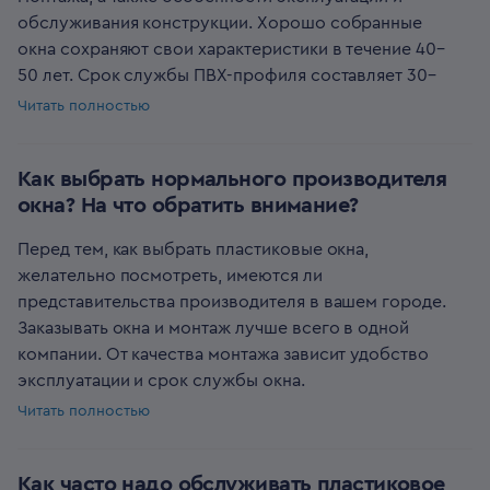
обслуживания конструкции. Хорошо собранные
окна сохраняют свои характеристики в течение 40–
50 лет. Срок службы ПВХ-профиля составляет 30–
40 лет.
Читать полностью
Срок службы фурнитуры окон измеряют в
количестве рабочих циклов. Так, расчетный период
Как выбрать нормального производителя
использования петель и замков составляет 20 000
окна? На что обратить внимание?
циклов. Это значит, что если открывать створку по
три раза в день, то комплектующие прослужат не
Перед тем, как выбрать пластиковые окна,
менее 18 лет. При этом вышедшую из строя
желательно посмотреть, имеются ли
оконную фурнитуру можно заменить при
представительства производителя в вашем городе.
необходимости. Ремонт не отразится на
Заказывать окна и монтаж лучше всего в одной
функциональности окна.
компании. От качества монтажа зависит удобство
Срок службы окон ПВХ сокращается из-за
эксплуатации и срок службы окна.
монтажных ошибок. Плохо установленные окна
Оценить рейтинг производителя можно по
Читать полностью
могут начать запотевать, промерзать. Часто
нескольким критериям:
наблюдается провисание створок, перекос рам,
Производит окна с широким набором
появление трещин. Увеличить срок использования
Как часто надо обслуживать пластиковое
функциональных и потребительских свойств —