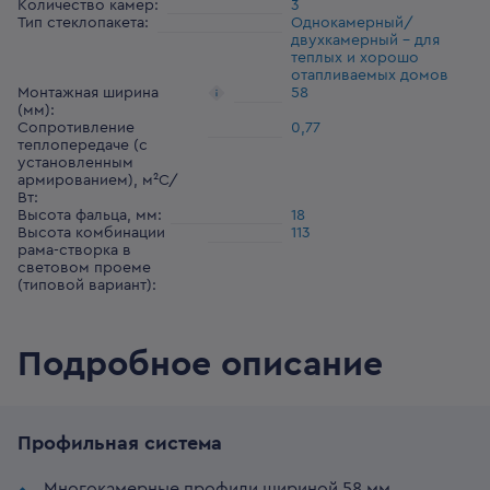
Количество камер
:
3
Тип стеклопакета
:
Однокамерный/
двухкамерный – для
теплых и хорошо
отапливаемых домов
Монтажная ширина
58
(мм)
:
Сопротивление
0,77
теплопередаче (с
установленным
армированием), м²С/
Вт
:
Высота фальца, мм
:
18
Высота комбинации
113
рама-створка в
световом проеме
(типовой вариант)
:
Подробное описание
Профильная система
Многокамерные профили шириной 58 мм