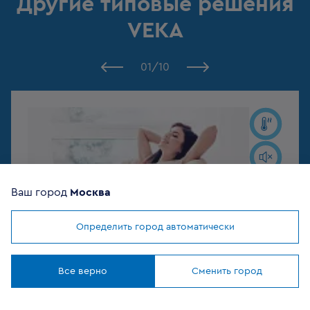
Другие типовые решения
VEKA
01
/
10
Ваш город
Москва
Определить город автоматически
Мы используем
cookies
Понятно
Все верно
Сменить город
Энергоэффективное окно