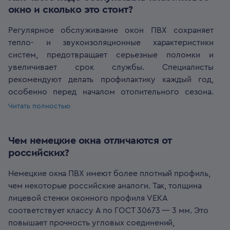
окон ПВХ поможет грамотный монтаж и регулярное
окно и сколько это стоит?
энергоэффективные, противовзломные, с защитой
профилактическое обслуживание.
от шума и др.;
Регулярное обслуживание окон ПВХ сохраняет
консультирует по выбору и заказу оконных систем;
тепло- и звукоизоляционные характеристики
имеет сертификаты на продукцию и
систем, предотвращает серьезные поломки и
комплектующие;
увеличивает срок службы. Специалисты
сотрудничает с сертифицированными
рекомендуют делать профилактику каждый год,
дистрибьюторами;
особенно перед началом отопительного сезона.
предоставляет гарантию на конструкции и
Стоимость обслуживания зависит от тарифов
Читать полностью
сервисные услуги
компании, которая устанавливает окна ПВХ.
имеет долгий срок работы на рынке, портфолио
Профилактические мероприятия включают:
реализованных решений и положительные отзывы.
Чем немецкие окна отличаются от
проверку целостности рам и стеклопакетов;
Существует разница между компаниями,
российских?
контроль герметичности сопряжения рам и
занимающимися непосредственным производством
створок, исправности отливов;
профильных систем или фурнитуры и
Немецкие окна ПВХ имеют более плотный профиль,
регулировку створок по наклону и высоте;
организациями по выпуску пластиковых окон.
чем некоторые российские аналоги. Так, толщина
осмотр уплотнителей створок, а также их замена
Поэтому прежде чем выбрать производителя окон
лицевой стенки оконного профиля VEKA
при необходимости;
стоит понять, производит ли фирма профили и
соответствует классу A по ГОСТ 30673 — 3 мм. Это
очистку, смазку, регулировку петель и замков.
комплектующие, или же специализируется
повышает прочность угловых соединений,
В процессе обслуживания окон ПВХ могут