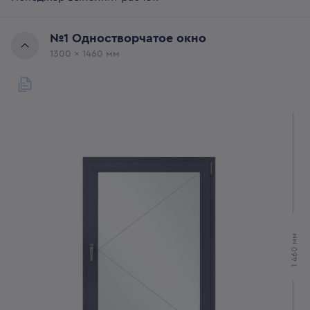
№
1
Одностворчатое окно
1300
x
1460
мм
мм
1 460