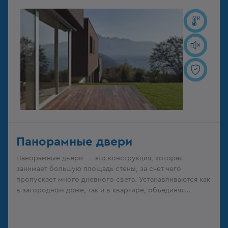
Панорамные двери
Панорамные двери — это конструкция, которая
занимает большую площадь стены, за счет чего
пропускает много дневного света. Устанавливаются как
в загородном доме, так и в квартире, объединяя
лоджию с комнатой.