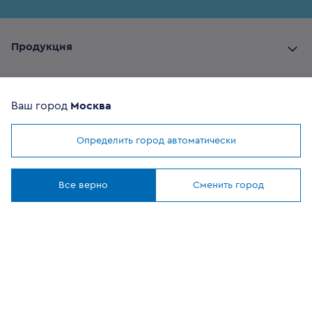
Продукция
Комплектующие
Ваш город
Москва
Помощь покупателю
Определить город автоматически
Мы используем
cookies
Где купить
Понятно
Все верно
Сменить город
О компании
Наши приложения