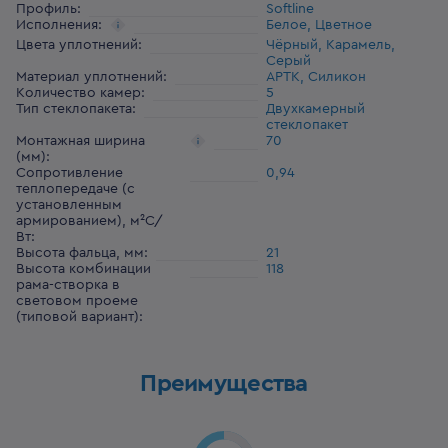
Профиль
:
Softline
Исполнения
:
Белое, Цветное
Цвета уплотнений
:
Чёрный, Карамель,
Серый
Материал уплотнений
:
АРТК, Силикон
Количество камер
:
5
Тип стеклопакета
:
Двухкамерный
стеклопакет
Монтажная ширина
70
(мм)
:
Сопротивление
0,94
теплопередаче (с
установленным
армированием), м²С/
Вт
:
Высота фальца, мм
:
21
Высота комбинации
118
рама-створка в
световом проеме
(типовой вариант)
:
Преимущества