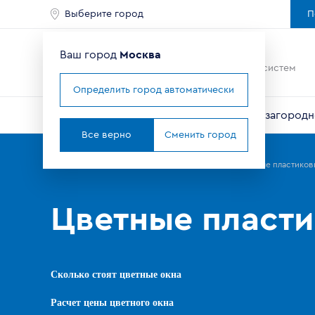
Выберите город
П
Ваш город
Москва
Ведущий мировой
производитель оконных систем
Определить город автоматически
Окна
Балконы и лоджии
Двери
Для загородн
Все верно
Сменить город
Главная
Продукция
Пластиковые окна VEKA
Цветные пластиков
Цветные пласти
Сколько стоят цветные окна
Расчет цены цветного окна