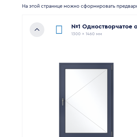
На этой странице можно сформировать предвари
№
1
Одностворчатое 
1300
x
1460
мм