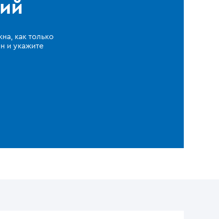
ций
на, как только
н и укажите