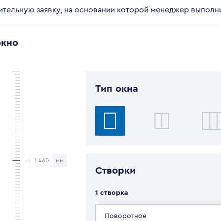
тельную заявку, на основании которой менеджер выполни
окно
Тип окна
1 460
мм
Створки
1
створка
Поворотное