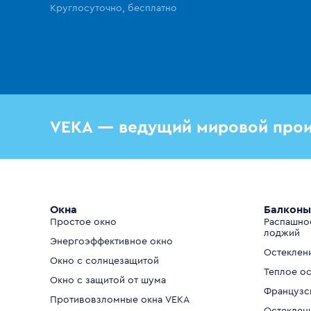
Круглосуточно, бесплатно
VEKA — ведущий мировой прои
Окна
Балконы
Простое окно
Распашно
лоджий
Энергоэффективное окно
Остеклен
Окно с солнцезащитой
Теплое о
Окно с защитой от шума
Французс
Противовзломные окна VEKA