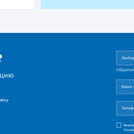
?
Выбер
Обратит
ацию
явку
Выра
Ознак