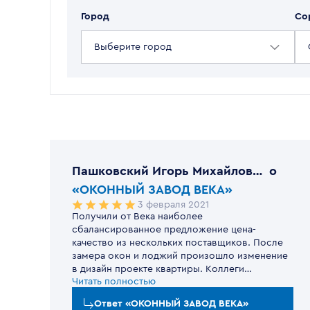
Город
Со
Выберите город
Пашковский Игорь Михайлович
o
«ОКОННЫЙ ЗАВОД ВЕКА»
3 февраля 2021
Получили от Века наиболее
сбалансированное предложение цена-
Уважаемый Игорь Михайлович,
качество из нескольких поставщиков. После
благодарим вас за высокую оценку
замера окон и лоджий произошло изменение
работы нашей команды! Рады, что наше
в дизайн проекте квартиры. Коллеги
предложение оказалось для вас
Читать полностью
оперативно произвели повторный замер.
оптимальным по соотношению «цена–
Поставка была произведена в срок.
качество», а специалисты оперативно
Ответ
«ОКОННЫЙ ЗАВОД ВЕКА»
Монтажники с руками и головой.
отреагировали на изменения в проекте