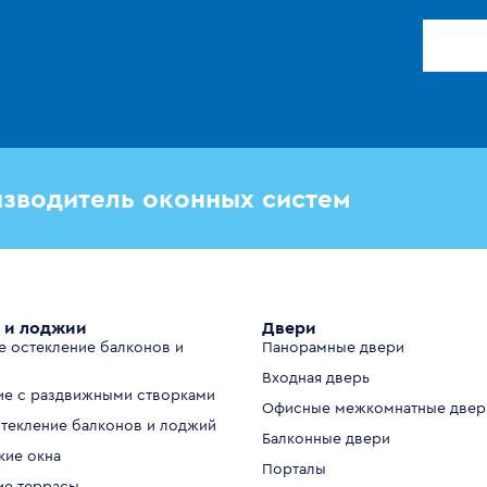
зводитель оконных систем
 и лоджии
Двери
е остекление балконов и
Панорамные двери
Входная дверь
ие с раздвижными створками
Офисные межкомнатные двер
стекление балконов и лоджий
Балконные двери
кие окна
Порталы