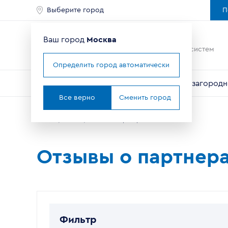
Выберите город
П
Ваш город
Москва
Ведущий мировой
производитель оконных систем
Определить город автоматически
Окна
Балконы и лоджии
Двери
Для загородн
Все верно
Сменить город
Главная
Отзывы
Отзывы о партнерах VEKA
Отзывы о партнер
Фильтр