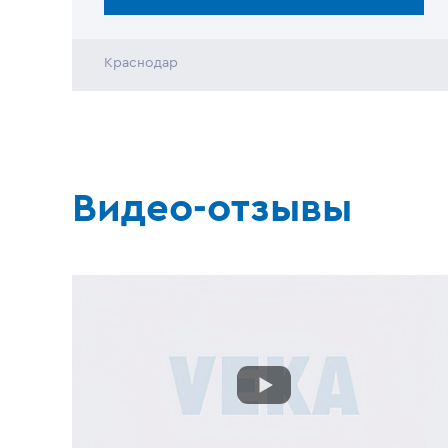
и выполнили все работы точно в срок.
Желаем вам комфортного проживания
и надеемся, что новые окна будут
Краснодар
радовать вас долгие годы! С
уважением, команда «Оконного завода
ВЕКА».
Видео-отзывы