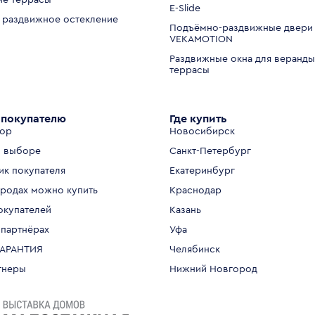
ие террасы
E-Slide
 раздвижное остекление
Подъёмно-раздвижные двери
VEKAMOTION
Раздвижные окна для веранды
террасы
покупателю
Где купить
тор
Новосибирск
 выборе
Санкт-Петербург
ик покупателя
Екатеринбург
ородах можно купить
Краснодар
окупателей
Казань
 партнёрах
Уфа
ГАРАНТИЯ
Челябинск
тнеры
Нижний Новгород