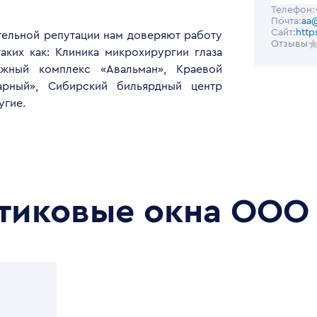
Телефон:
Почта:
aa@
Сайт:
http
ельной репутации нам доверяют работу
Отзывы
аких как: Клиника микрохирургии глаза
ыжный комплекс «Авальман», Краевой
арный», Сибирский бильярдный центр
угие.
стиковые окна
ООО