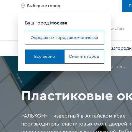
Выберите город
П
Ваш город
Москва
Ведущий мировой
производитель оконных систем
Определить город автоматически
Окна
Балконы и лоджии
Двери
Для загородн
Все верно
Сменить город
Главная
Где купить окна в Москве
Партнеры
ООО «АЛЬКОН»
Пластиковые о
«АЛЬКОН» – известный в Алтайском крае
производитель пластиковых окон, дверей и
видов светопрозрачных конструкций. Рабо