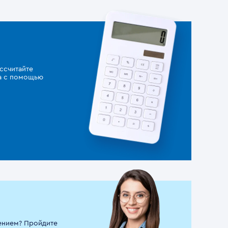
ссчитайте
за с помощью
ением? Пройдите