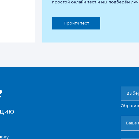
простой онлайн-тест и мы подберём луч
Пройти тест
?
Выбер
Обратит
ацию
явку