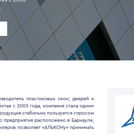
я стабильно
ых областей.
Барнауле, а
ть дилеров
ть заказы
й репутации
х для
охирургии
ой госпиталь
зводитель пластиковых окон, дверей и
ибирский
отая с 2003 года, компания стала одним
 «Зеркало»,
продукция стабильно пользуется спросом
во предприятия расположено в Барнауле,
дилеров позволяет «АЛЬКОНу» принимать