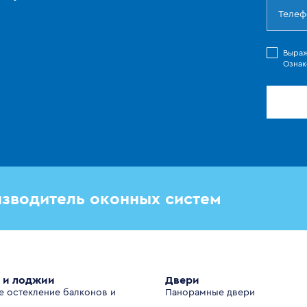
Выра
Ознак
зводитель оконных систем
 и лоджии
Двери
е остекление балконов и
Панорамные двери