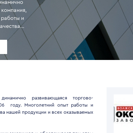
инамично
 компания,
 работы и
качества
ша
ших
пречное
конных и
витражи,
 материалов
и окна
намично развивающаяся торгово-
006 году. Многолетний опыт работы и
 времени. Мы
ва нашей продукции и всех оказываемых
 новинках и
аботок,
на