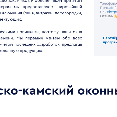
их заказчиков и обеспечивает при этом
Телефон:
илерам мы предоставляем широчайший
Почта:
Inf
Сайт:
http
 алюминия (окна, витражи, перегородки,
Отзывы
плектующих.
ческими новинками, поэтому наши окна
времени. Мы первыми узнаем обо всех
Партнё
програ
учетом последних разработок, предлагая
вованную продукцию.
ко-камский оконн