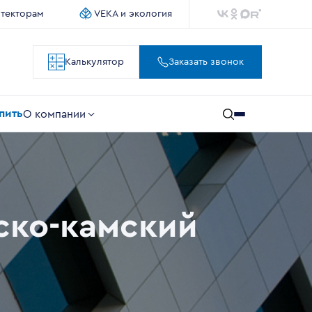
итекторам
VEKA и экология
Калькулятор
Заказать звонок
упить
О компании
ско-камский