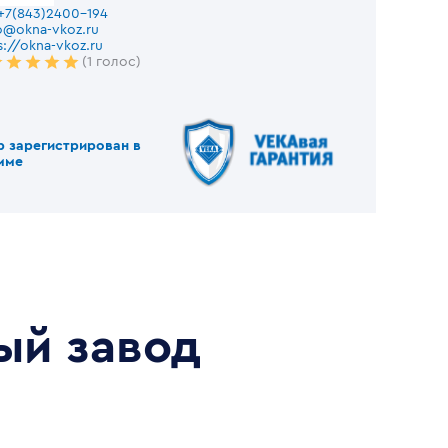
+7(843)2400-194
o@okna-vkoz.ru
s://okna-vkoz.ru
(1 голос)
р зарегистрирован в
мме
ый завод