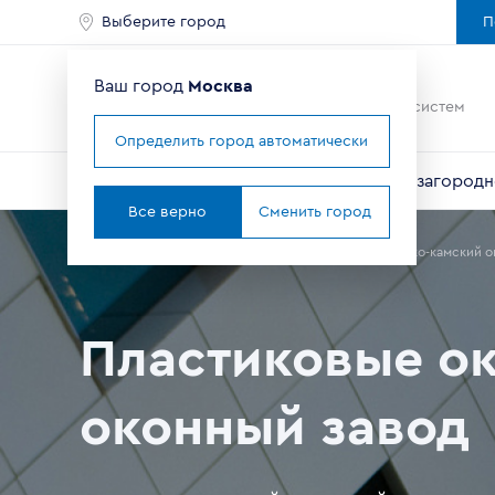
Выберите город
П
Ваш город
Москва
Ведущий мировой
производитель оконных систем
Определить город автоматически
Окна
Балконы и лоджии
Двери
Для загородн
Все верно
Сменить город
Главная
Где купить окна в Москве
Партнеры
Волжско-камский о
Пластиковые ок
оконный завод