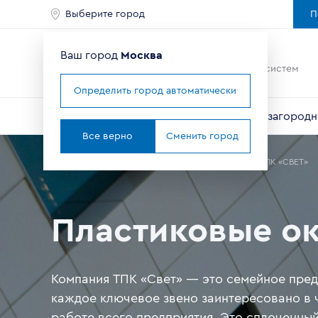
Выберите город
П
Ваш город
Москва
Ведущий мировой
производитель оконных систем
Определить город автоматически
Окна
Балконы и лоджии
Двери
Для загородн
Все верно
Сменить город
Главная
Где купить окна в Москве
Партнеры
ООО ТПК «СВЕТ»
Пластиковые ок
Компания ТПК «Свет» — это семейное пред
каждое ключевое звено заинтересовано в 
работе всего предприятия. Это сплоченный