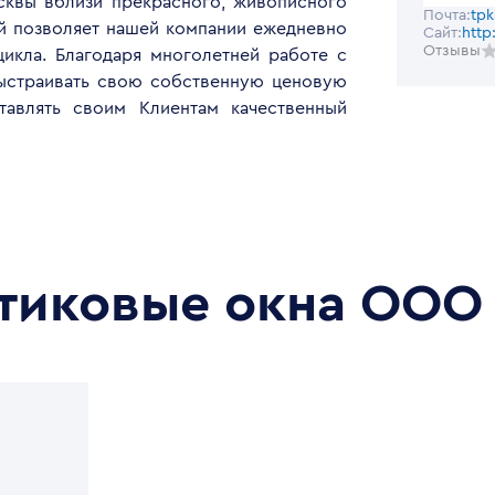
сквы вблизи прекрасного, живописного
Почта:
tpk
й позволяет нашей компании ежедневно
Сайт:
http
Отзывы
икла. Благодаря многолетней работе с
ыстраивать свою собственную ценовую
тавлять своим Клиентам качественный
стиковые окна
ООО 