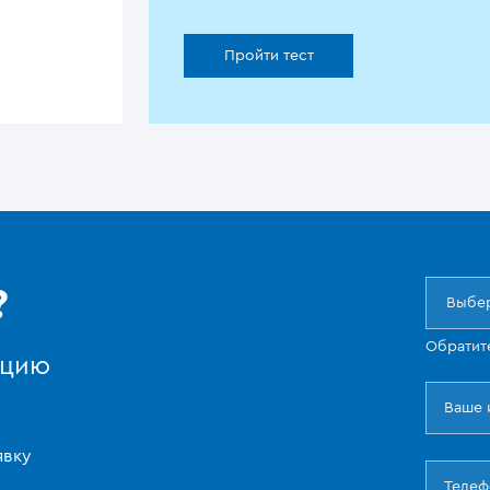
Пройти тест
?
Выбер
Обратит
ацию
явку