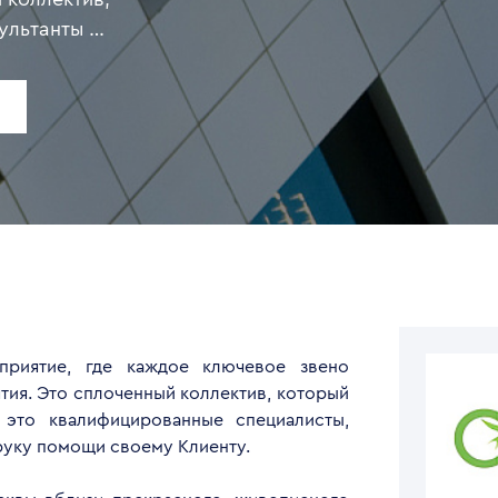
ультанты —
ющие свое
мощи своему
 города
озволяет
аждый этап
олетней
озможность
литику, что
м Клиентам
и.
приятие, где каждое ключевое звено
тия. Это сплоченный коллектив, который
 это квалифицированные специалисты,
руку помощи своему Клиенту.