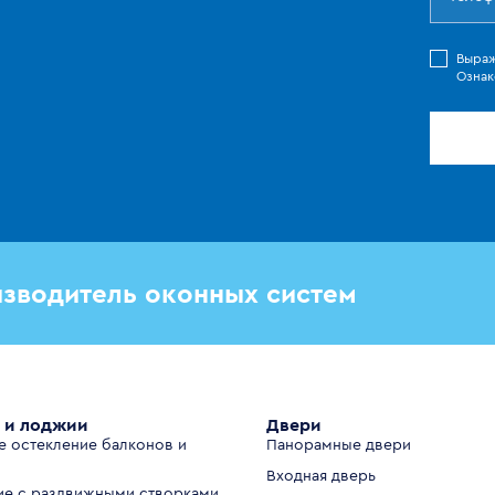
Выра
Ознак
зводитель оконных систем
 и лоджии
Двери
е остекление балконов и
Панорамные двери
Входная дверь
ие с раздвижными створками