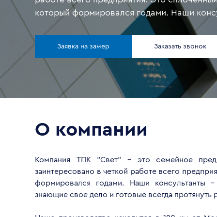
который формировался годами. Наши конс
это квалифицированные специалисты, зна
дело и готовые всегда протянуть руку по
Заявка на замер
Заказать звонок
Клиенту. Наше производство находится в 120 км от
Москвы вблизи прекрасного, живописного
Пущино. Наличие собственных площадей п
нашей компании ежедневно отслеживать к
производственного цикла. Благодаря мног
работе с нашими Партнерами, мы имеем в
О компании
выстраивать свою собственную ценовую по
дает нам возможность предоставлять свои
качественный продукт за адекватные деньг
Компания ТПК "Свет" - это семейное пред
заинтересовано в четкой работе всего предприя
формировался годами. Наши консультанты -
знающие свое дело и готовые всегда протянуть 