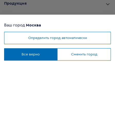
Продукция
Комплектующие
Ваш город
Москва
Помощь покупателю
Определить город автоматически
Мы используем
cookies
Где купить
Понятно
Все верно
Сменить город
О компании
Наши приложения