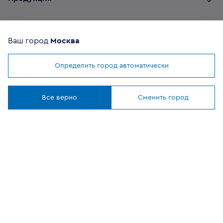
Комплектующие
Ваш город
Москва
Помощь покупателю
Определить город автоматически
Мы используем
cookies
Где купить
Понятно
Все верно
Сменить город
О компании
Наши приложения