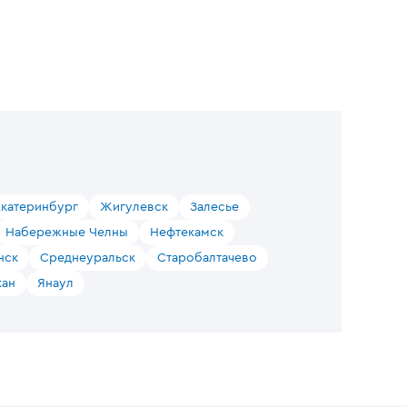
Екатеринбург
Жигулевск
Залесье
Набережные Челны
Нефтекамск
нск
Среднеуральск
Старобалтачево
ан
Янаул