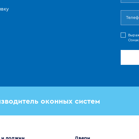
явку
Выра
Ознак
зводитель оконных систем
 и лоджии
Двери