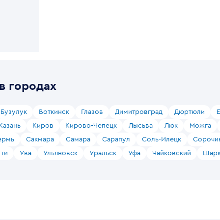
в городах
Бузулук
Воткинск
Глазов
Димитровград
Дюртюли
Казань
Киров
Кирово-Чепецк
Лысьва
Люк
Можга
ермь
Сакмара
Самара
Сарапул
Соль-Илецк
Сорочи
тти
Ува
Ульяновск
Уральск
Уфа
Чайковский
Шарк