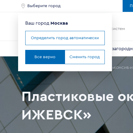
Выберите город
П
Ваш город
Москва
Ведущий мировой
производитель оконных систем
Определить город автоматически
Окна
Балконы и лоджии
Двери
Для загородн
Все верно
Сменить город
Главная
Где купить окна в Москве
Партнеры
ЗАВОД «КОНСИБ-
Пластиковые о
ИЖЕВСК»