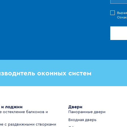
Выра
Ознак
зводитель оконных систем
 и лоджии
Двери
е остекление балконов и
Панорамные двери
Входная дверь
ие с раздвижными створками