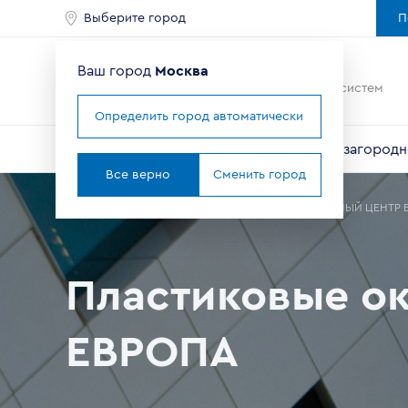
Выберите город
П
Ваш город
Москва
Ведущий мировой
производитель оконных систем
Определить город автоматически
Окна
Балконы и лоджии
Двери
Для загородн
Все верно
Сменить город
Главная
Где купить окна в Москве
Партнеры
ОКОННЫЙ ЦЕНТР 
Пластиковые о
ЕВРОПА