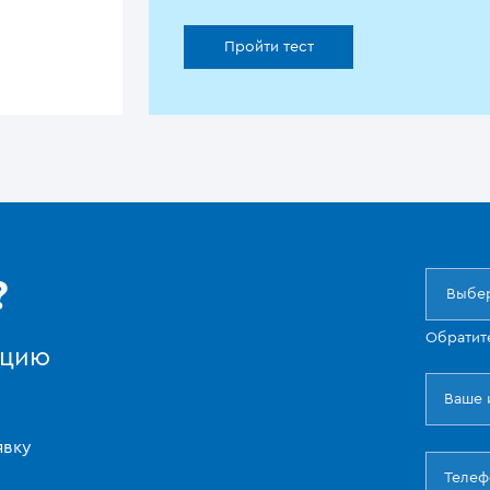
Пройти тест
?
Выбер
Обратит
ацию
явку