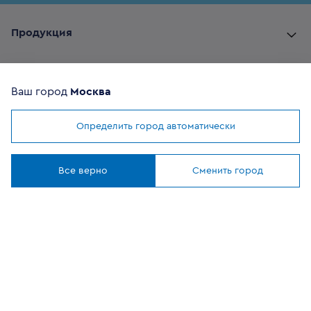
Продукция
Комплектующие
Ваш город
Москва
Помощь покупателю
Определить город автоматически
Мы используем
cookies
Где купить
Понятно
Все верно
Сменить город
О компании
Наши приложения