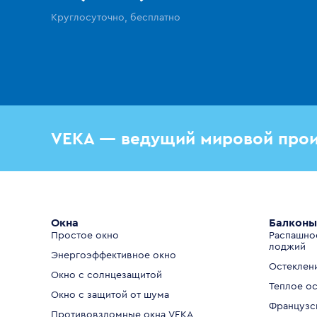
Круглосуточно, бесплатно
VEKA — ведущий мировой прои
Окна
Балконы
Простое окно
Распашно
лоджий
Энергоэффективное окно
Остеклен
Окно с солнцезащитой
Теплое о
Окно с защитой от шума
Французс
Противовзломные окна VEKA