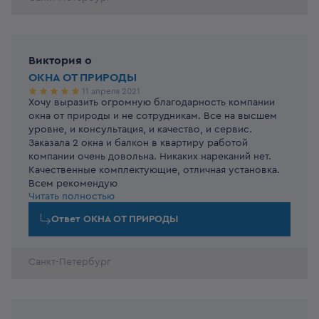
окна и вынесли их, установили новые и убрали за
собой. Очень довольны услугами этой компании.
Виктория
o
ОКНА ОТ ПРИРОДЫ
11 апреля 2021
Хочу выразить огромную благодарность компании
Благодарим за Ваш отзыв!
окна от природы и не сотрудникам. Все на высшем
уровне, и консультация, и качество, и сервис.
Заказала 2 окна и балкон в квартиру работой
компании очень довольна. Никаких нареканий нет.
Качественные комплектующие, отличная установка.
Всем рекомендую
Читать полностью
Ответ
ОКНА ОТ ПРИРОДЫ
Санкт-Петербург