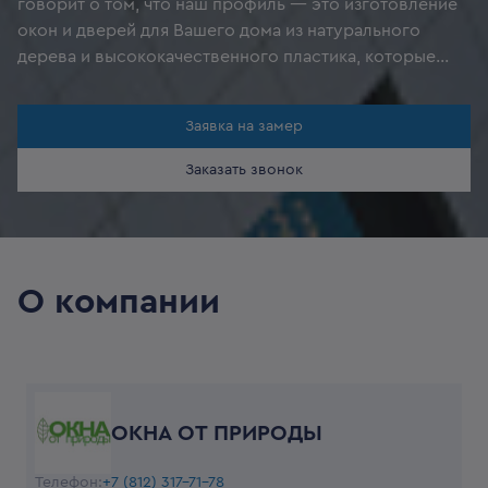
говорит о том, что наш профиль — это изготовление
окон и дверей для Вашего дома из натурального
дерева и высококачественного пластика, которые
обладают высочайшим уровнем экологичности, а,
значит, безвредны для человека. Итог — тихое,
Заявка на замер
уютное, спокойное, тёплое и безопасное жилище
благодаря изделиям «Окна от Природы»!
Заказать звонок
О компании
ОКНА ОТ ПРИРОДЫ
Телефон:
+7 (812) 317-71-78