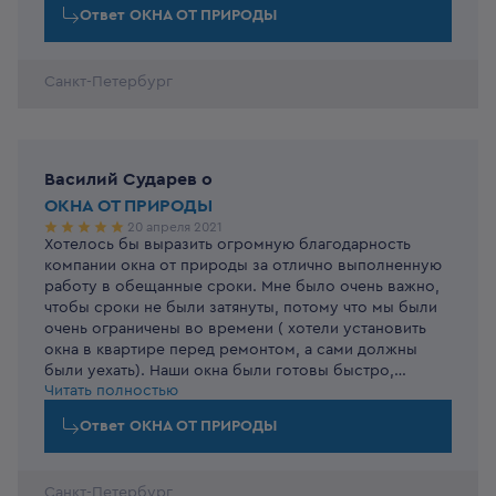
Ответ
ОКНА ОТ ПРИРОДЫ
Санкт-Петербург
Василий Сударев
o
ОКНА ОТ ПРИРОДЫ
20 апреля 2021
Хотелось бы выразить огромную благодарность
Большое спасибо за отзыв!
компании окна от природы за отлично выполненную
работу в обещанные сроки. Мне было очень важно,
чтобы сроки не были затянуты, потому что мы были
очень ограничены во времени ( хотели установить
окна в квартире перед ремонтом, а сами должны
были уехать). Наши окна были готовы быстро,
Читать полностью
буквально в течение 10 дней ( это и замер, и
изготовление и доставка). Сами окна сделаны
Ответ
ОКНА ОТ ПРИРОДЫ
отлично, шумоизоляция достойная, фурнитура
качественная. Бригада монтажников всё сделала
очень быстро и аккуратно - демонтировали старые
Санкт-Петербург