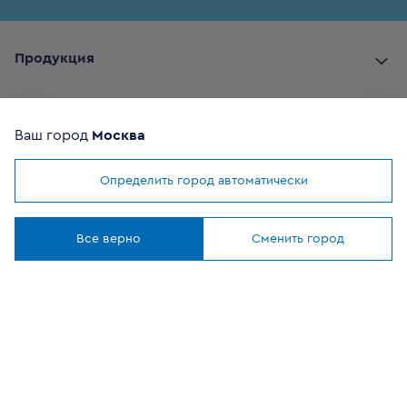
Продукция
Комплектующие
Ваш город
Москва
Помощь покупателю
Определить город автоматически
Мы используем
cookies
Где купить
Понятно
Все верно
Сменить город
О компании
Наши приложения