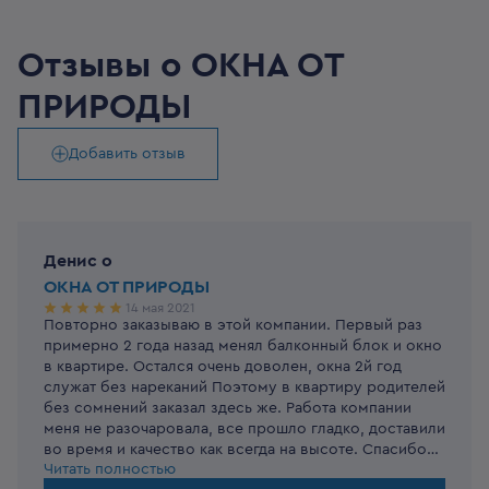
Отзывы о
ОКНА ОТ
ПРИРОДЫ
Добавить отзыв
Денис
o
ОКНА ОТ ПРИРОДЫ
14 мая 2021
Повторно заказываю в этой компании. Первый раз
Большое спасибо за отзыв!
примерно 2 года назад менял балконный блок и окно
в квартире. Остался очень доволен, окна 2й год
служат без нареканий Поэтому в квартиру родителей
без сомнений заказал здесь же. Работа компании
меня не разочаровала, все прошло гладко, доставили
во время и качество как всегда на высоте. Спасибо
Читать полностью
вам за новые замечательные окна!