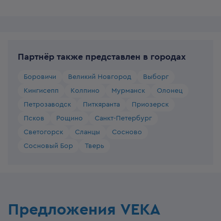
Партнёр также представлен в городах
Боровичи
Великий Новгород
Выборг
Кингисепп
Колпино
Мурманск
Олонец
Петрозаводск
Питкяранта
Приозерск
Псков
Рощино
Санкт-Петербург
Светогорск
Сланцы
Сосново
Сосновый Бор
Тверь
Предложения VEKA