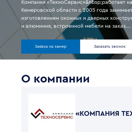
Компания «ТехноСервис»&nbsp;работает н
Кемеровской области с 2005 года занимае
изготовлением оконных и дверных констру
и алюминия, встроенной мебели на заказ.
«ТехноСервис»&nbsp;имеет собственное п
Основополагающим принципом работы Ко
Заявка на замер
Заказать звонок
«ТехноСервис»&nbsp;является высокое кач
конечного продукта. Наши специалисты пр
качественный монтаж с применением гер
материалов. Наша продукция подходит для
О компании
коттеджей, производственных и офисных зд
торговых центров. Мы будем рады взаимо
сотрудничеству с Вами и готовы предоста
интересующую Вас информацию по всей н
«КОМПАНИЯ ТЕ
продукции.