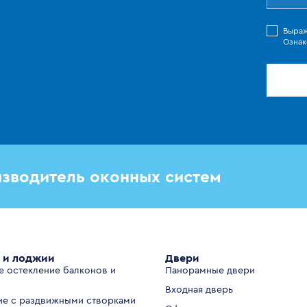
Выра
Ознак
зводитель оконных систем
 и лоджии
Двери
е остекление балконов и
Панорамные двери
Входная дверь
ие с раздвижными створками