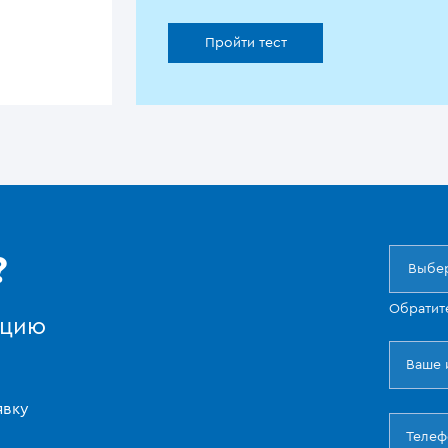
Пройти тест
?
Выбер
Обратит
ацию
явку