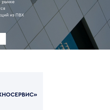
а рынке
тся
кций из ПВХ
роизводство.
мпании
ество
оведут
метизирующих
 новостроек,
аний,
выгодному
вить любую,
ашей
ХНОСЕРВИС»