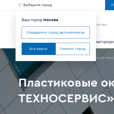
Выберите город
П
Ваш город
Москва
Ведущий мировой
производитель оконных систем
Определить город автоматически
Окна
Балконы и лоджии
Двери
Для загородн
Все верно
Сменить город
Главная
Где купить окна в Москве
Партнеры
«КОМПАНИЯ ТЕХН
Пластиковые о
ТЕХНОСЕРВИС»