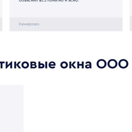
объяснил вс5 понятно и ясно.
Кемерово
стиковые окна
ООО