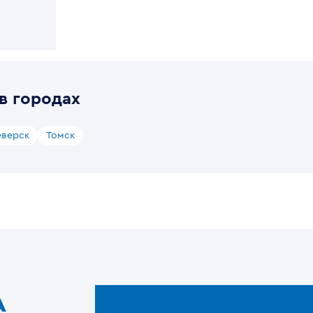
в городах
еверск
Томск
A