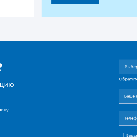
?
Выбер
Обратит
ацию
явку
Выра