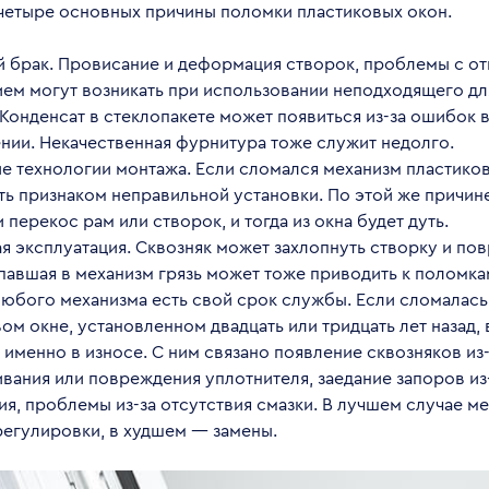
четыре основных причины поломки пластиковых окон.
й брак. Провисание и деформация створок, проблемы с о
ем могут возникать при использовании неподходящего дл
Конденсат в стеклопакете может появиться из-за ошибок в
нии. Некачественная фурнитура тоже служит недолго.
 технологии монтажа. Если сломался механизм пластиков
ь признаком неправильной установки. По этой же причин
 перекос рам или створок, и тогда из окна будет дуть.
 эксплуатация. Сквозняк может захлопнуть створку и пов
павшая в механизм грязь может тоже приводить к поломка
любого механизма есть свой срок службы. Если сломалась
ом окне, установленном двадцать или тридцать лет назад,
именно в износе. С ним связано появление сквозняков из-
вания или повреждения уплотнителя, заедание запоров из
ия, проблемы из-за отсутствия смазки. В лучшем случае 
регулировки, в худшем — замены.