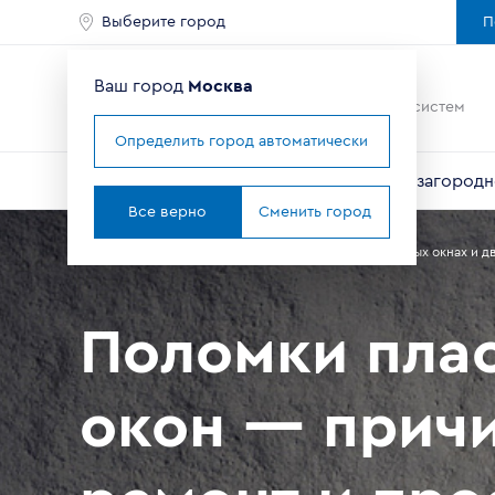
Выберите город
П
Ваш город
Москва
Ведущий мировой
производитель оконных систем
Определить город автоматически
Окна
Балконы и лоджии
Двери
Для загородн
Все верно
Сменить город
Главная
Справочник покупателя
Статьи о пластиковых окнах и д
Поломки пла
окон — прич