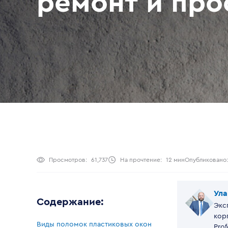
ремонт и пр
Просмотров:
61,737
На прочтение:
12 мин
Опубликовано:
Ула
Содержание:
Экс
кор
Виды поломок пластиковых окон
Prof