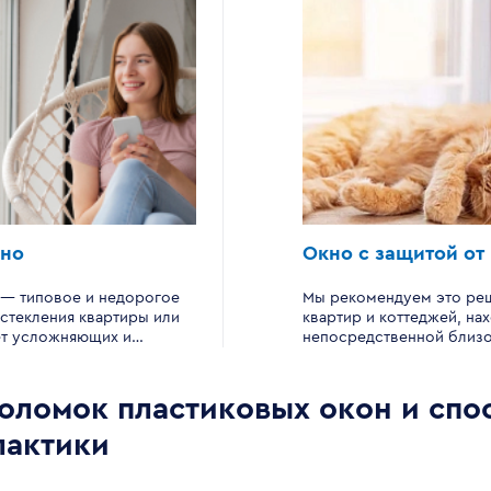
кно
Окно с защитой от
 — типовое и недорогое
Мы рекомендуем это ре
стекления квартиры или
квартир и коттеджей, на
ет усложняющих и
непосредственной близо
изготовление элементов.
автомагистралей, дорог
такое окно имеет
движением, аэропортов 
ю форму, стандартный
источников шума.
оломок пластиковых окон и спо
 цвет.
актики