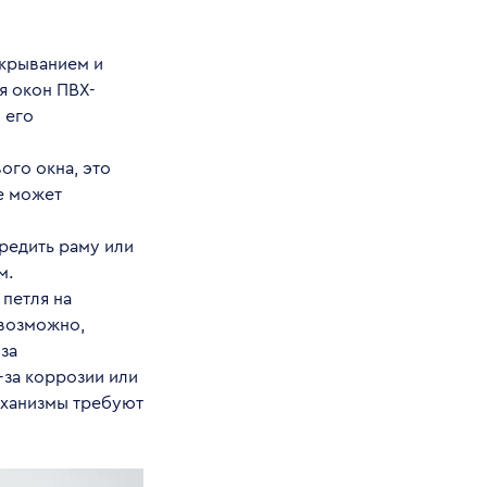
ткрыванием и
я окон ПВХ-
 его
ого окна, это
е может
редить раму или
м.
 петля на
 возможно,
за
-за коррозии или
механизмы требуют