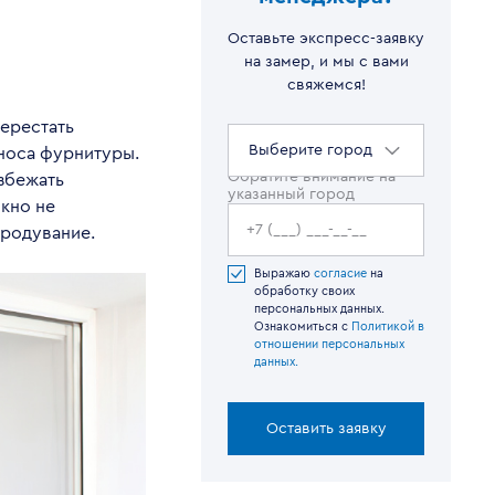
Оставьте экспресс-заявку
на замер, и мы с вами
свяжемся!
ерестать
Выберите город
зноса фурнитуры.
Обратите внимание на
збежать
указанный город
кно не
продувание.
Выражаю
согласие
на
обработку своих
персональных данных.
Ознакомиться с
Политикой в
отношении персональных
данных.
Оставить заявку