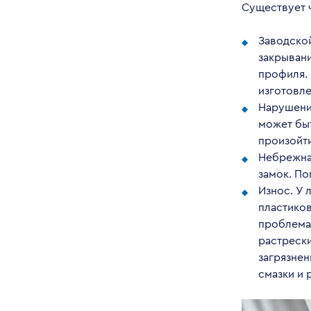
Существует 
Заводско
закрывани
профиля. 
изготовле
Нарушение
может быт
произойти
Небрежная
замок. По
Износ. У 
пластиков
проблема 
растрески
загрязнен
смазки и 