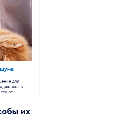
 шума
Окно для детской
шение для
Это специальное окно сделает дет
ходящихся в
комнату максимально безопасной.
сти от
открывается только на проветриван
 с оживлённым
Для полного открытия окна необхо
и прочих
ключ.
собы их