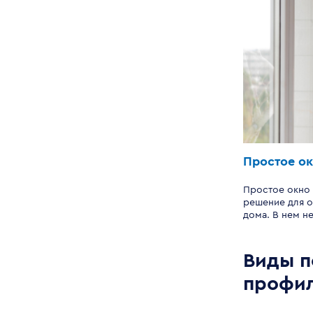
Простое о
Простое окно
решение для о
дома. В нем н
удорожающих 
Как правило, 
прямоугольну
Виды п
дизайн и белый
профил