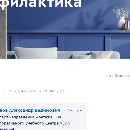
офилактика
Рейтинг ст
08 . 11 . 2021
Обновлено:
21 . 06 . 2026
нов Александр Вадимович
Эксперт
перт направления монтажа СПК
поративного учебного центра VEKA
essional.