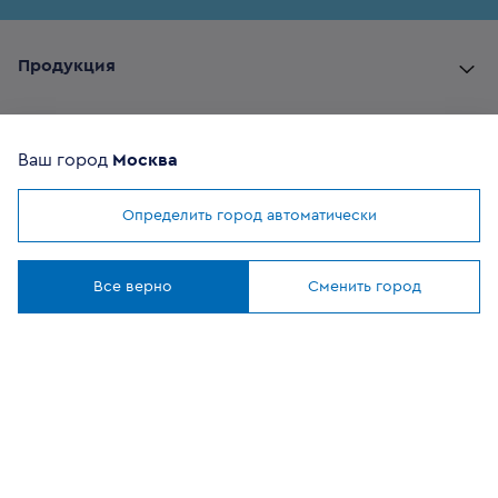
Продукция
Комплектующие
Ваш город
Москва
Помощь покупателю
Определить город автоматически
Мы используем
cookies
Где купить
Понятно
Все верно
Сменить город
О компании
Наши приложения