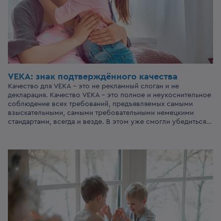
VEKA: знак подтверждённого качества
Качество для VEKA – это не рекламный слоган и не
декларация. Качество VEKA – это полное и неукоснительное
соблюдение всех требований, предъявляемых самыми
взыскательными, самыми требовательными немецкими
стандартами, всегда и везде. В этом уже смогли убедиться
тысячи потребителей, сделавших свой выбор в пользу
высококлассных окон из профиля VEKA. А тем, кому еще
предстоит принять решение, отныне будет намного проще
не растеряться среди обилия информации.