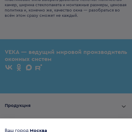
камер, ширина стеклопакета и монтажные размеры, ценовая
политика и, конечно же, качество окна — разобраться во
всём этом сразу сможет не каждый.
VEKA — ведущий мировой производитель
оконных систем
Продукция
Комплектующие
Ваш город
Москва