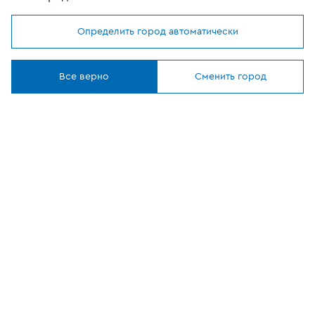
Помощь покупателю
Определить город автоматически
Мы используем
cookies
Где купить
Понятно
Все верно
Сменить город
О компании
Наши приложения
ОФИЦИАЛЬНЫЙ
ПАРТНЕР