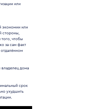
тизации или
й экономии или
й стороны,
 того, чтобы
ко за сам факт
е отдалённом
м владелец дома
симальный срок
ьно ухудшить
тации.