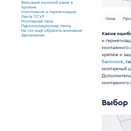
Фиксация оконной рамы в
проёме
Уплотнение и герметизация
Лента ПСУЛ
Окна
Про
Монтажная пена
Пароизоляционная лента
На что ещё обратить внимание
Какие ошибк
Заключение
и герметиза
монтажного 
крепеж и защ
балконов
, т
монтажный ш
Дополнитель
монтажного 
Выбор 