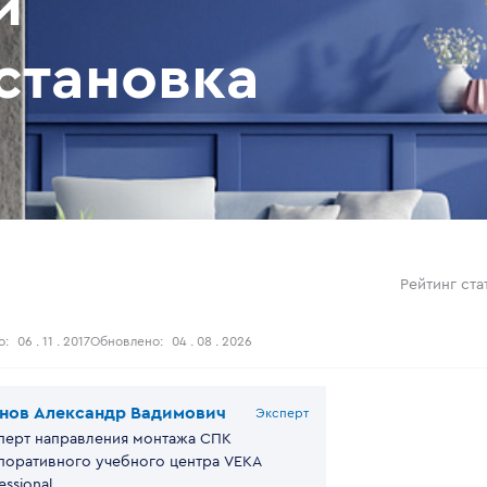
и
становка
Рейтинг ста
о:
06 . 11 . 2017
Обновлено:
04 . 08 . 2026
нов Александр Вадимович
Эксперт
перт направления монтажа СПК
поративного учебного центра VEKA
essional.