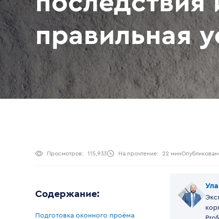
последствия 
правильная у
Просмотров:
115,933
На прочтение:
22 мин
Опубликован
Ула
Содержание:
Экс
кор
Подготовка оконного проёма
Prof