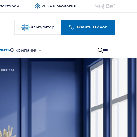
итекторам
VEKA и экология
Калькулятор
Заказать звонок
упить
О компании
становка