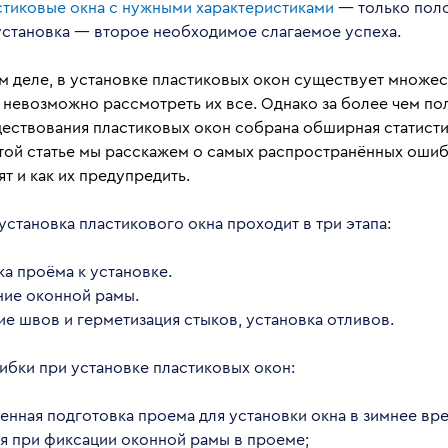
стиковые окна с нужными характеристиками
— только поло
установка — второе необходимое слагаемое успеха.
м деле, в установке пластиковых окон существует множес
е невозможно рассмотреть их все. Однако за более чем п
ествования пластиковых окон собрана обширная статисти
этой статье мы расскажем о самых распространённых
ошиб
ят и как их предупредить.
становка пластикового окна проходит в три этапа:
а проёма к установке.
ние оконной рамы.
е швов и герметизация стыков, установка отливов.
ибки при установке пластиковых окон:
енная подготовка проема для установки окна в зимнее вре
я при фиксации оконной рамы в проеме;