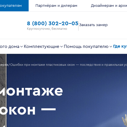
окупателям
Партнёрам и дилерам
Дизайнерам и арх
8 (800) 302-20-05
Заказать замер
Круглосуточно, бесплатно
Где к
ого дома
Комплектующие
Помощь покупателю
верях
Ошибки при монтаже пластиковых окон — последствия и правильная у
монтаже
 окон —