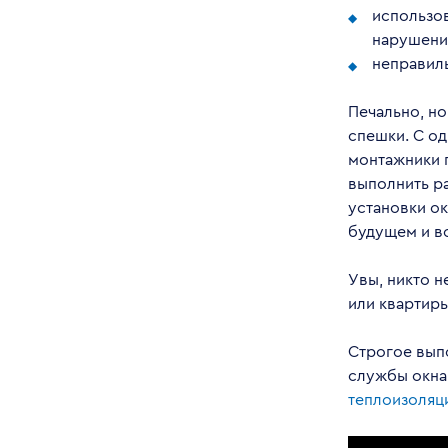
использов
нарушени
неправиль
Печально, но
спешки. С од
монтажники 
выполнить ра
установки ок
будущем и во
Увы, никто н
или квартиры
Строгое вып
службы окна
теплоизоляц