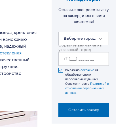
Оставьте экспресс-заявку
на замер, и мы с вами
свяжемся!
мера, крепления
Выберите город
 и намоканию
Обратите внимание на
е, надежный
указанный город
стекления
 качественный
трукции.
Выражаю
согласие
на
стройство
обработку своих
персональных данных.
Ознакомиться с
Политикой в
отношении персональных
данных.
Оставить заявку