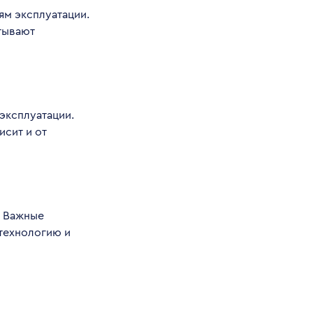
ям эксплуатации.
тывают
эксплуатации.
исит и от
. Важные
технологию и