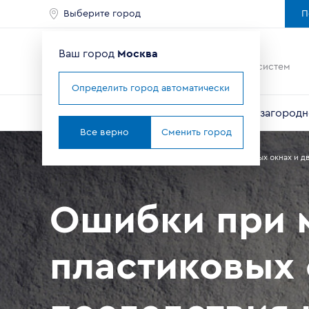
Выберите город
П
Ваш город
Москва
Ведущий мировой
производитель оконных систем
Определить город автоматически
Окна
Балконы и лоджии
Двери
Для загородн
Все верно
Сменить город
Главная
Справочник покупателя
Статьи о пластиковых окнах и д
Ошибки при 
пластиковых