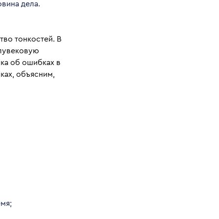
вина дела.
тво тонкостей. В
олувековую
ка об ошибках в
ках
, объясним,
мя;