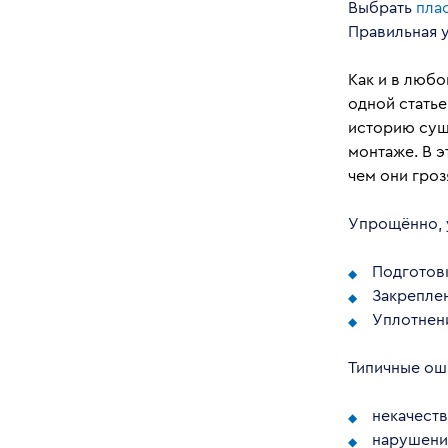
Выбрать
пла
Правильная 
Как и в любо
одной стать
историю сущ
монтаже. В 
чем они гроз
Упрощённо, у
Подготовк
Закрепле
Уплотнени
Типичные ош
некачеств
нарушени