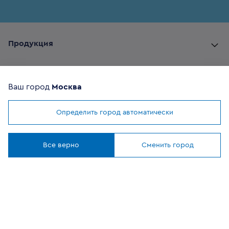
Продукция
Комплектующие
Ваш город
Москва
Помощь покупателю
Определить город автоматически
Мы используем
cookies
Где купить
Понятно
Все верно
Сменить город
О компании
Наши приложения