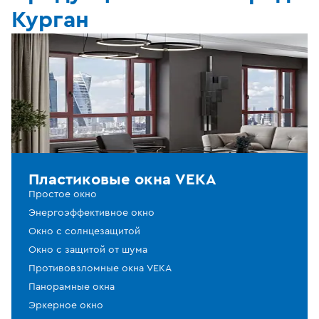
Курган
Пластиковые окна VEKA
Простое окно
Энергоэффективное окно
Окно с солнцезащитой
Окно с защитой от шума
Противовзломные окна VEKA
Панорамные окна
Эркерное окно