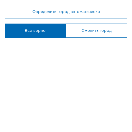
Помощь покупателю
Определить город автоматически
Мы используем
cookies
Где купить
Понятно
Все верно
Сменить город
О компании
Наши приложения
ОФИЦИАЛЬНЫЙ
ПАРТНЕР