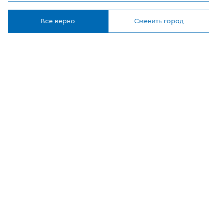
Мы используем
cookies
Где купить
Понятно
Все верно
Сменить город
О компании
Наши приложения
ОФИЦИАЛЬНЫЙ
ПАРТНЕР
8 (800) 302-20-05
Круглосуточно, бесплатно