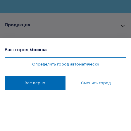
Продукция
Комплектующие
Ваш город
Москва
Помощь покупателю
Определить город автоматически
Мы используем
cookies
Где купить
Понятно
Все верно
Сменить город
О компании
Наши приложения