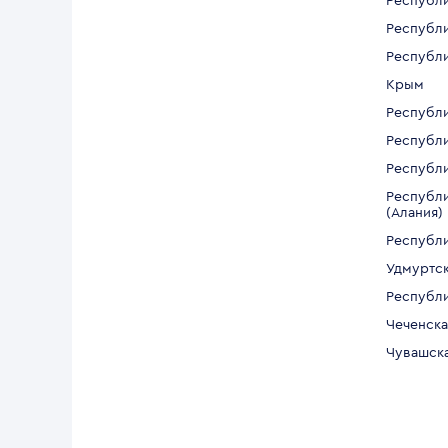
Республ
Республи
Республ
Крым
Республ
Республ
Республи
Республи
(Алания)
Республи
Удмуртск
Республи
Чеченска
Чувашск