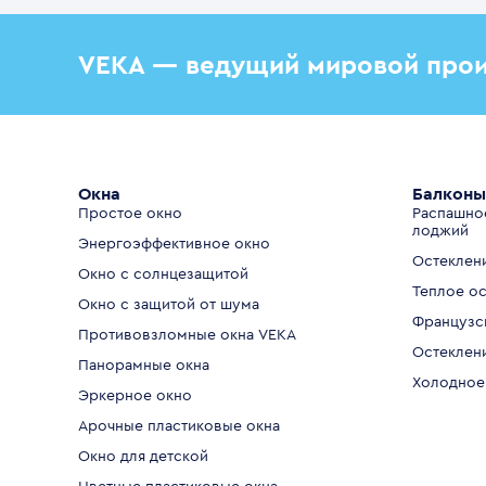
VEKA — ведущий мировой прои
Окна
Балконы
Простое окно
Распашно
лоджий
Энергоэффективное окно
Остеклен
Окно с солнцезащитой
Теплое о
Окно с защитой от шума
Французс
Противовзломные окна VEKA
Остеклен
Панорамные окна
Холодное
Эркерное окно
Арочные пластиковые окна
Окно для детской