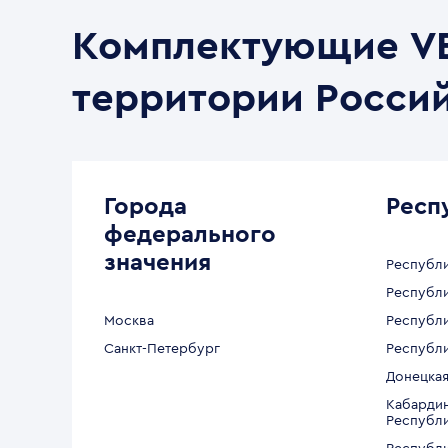
Комплектующие VE
территории Росси
Города
Респ
федерального
значения
Республи
Республи
Москва
Республи
Санкт-Петербург
Республи
Донецкая
Кабардин
Республ