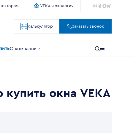
итекторам
VEKA и экология
Калькулятор
Заказать звонок
упить
О компании
о купить окна VEKA