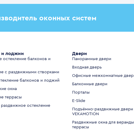
зводитель оконных систем
 и лоджии
Двери
е остекление балконов и
Панорамные двери
Входная дверь
ие с раздвижными створками
Офисные межкомнатные двер
стекление балконов и лоджий
Балконные двери
кие окна
Порталы
ие террасы
E-Slide
 раздвижное остекление
Подъёмно-раздвижные двери
VEKAMOTION
Раздвижные окна для веранды
террасы