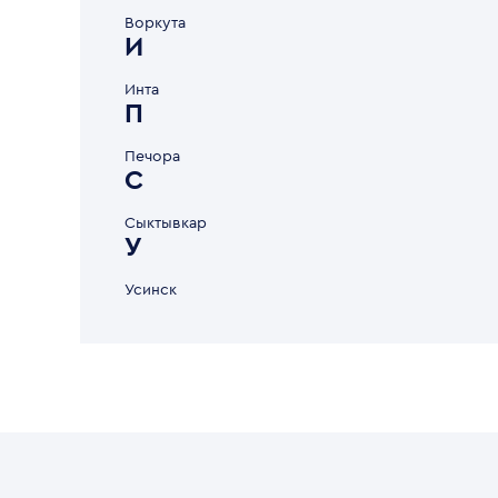
Воркута
И
Инта
П
Печора
С
Сыктывкар
У
Усинск