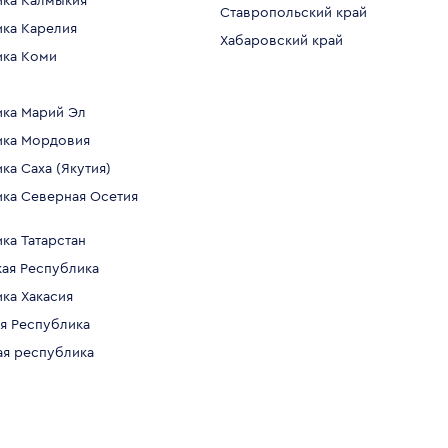
ика Калмыкия
Ставропольский край
ка Карелия
Хабаровский край
ика Коми
ика Марий Эл
ика Мордовия
ка Саха (Якутия)
ка Северная Осетия
ка Татарстан
ая Республика
ка Хакасия
я Республика
ая республика