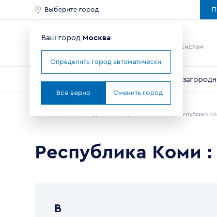
Выберите город
П
Ваш город
Москва
Ведущий мировой
производитель оконных систем
Определить город автоматически
Окна
Балконы и лоджии
Двери
Для загородн
Все верно
Сменить город
Главная
В каких городах можно купить окна VEKA
Республика К
Республика Коми :
В