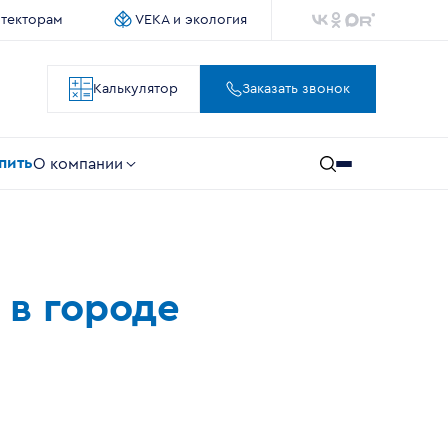
итекторам
VEKA и экология
Калькулятор
Заказать звонок
упить
О компании
 в городе