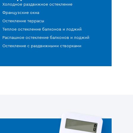
Холодное раздвижное остекление
Французские окна
Остекление террасы
Теплое остекление балконов и лоджий
Распашное остекление балконов и лоджий
Остекление с раздвижными створками