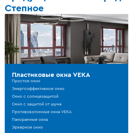
Степное
Пластиковые окна VEKA
Простое окно
Энергоэффективное окно
Окно с солнцезащитой
Окно с защитой от шума
Противовзломные окна VEKA
Панорамные окна
Эркерное окно