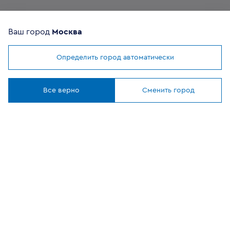
Комплектующие
Ваш город
Москва
Помощь покупателю
Определить город автоматически
Мы используем
cookies
Где купить
Понятно
Все верно
Сменить город
О компании
Наши приложения
ОФИЦИАЛЬНЫЙ