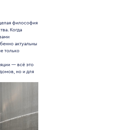
 целая философия
тва. Когда
 вами
бенно актуальны
не только
яции — всё это
домов, но и для