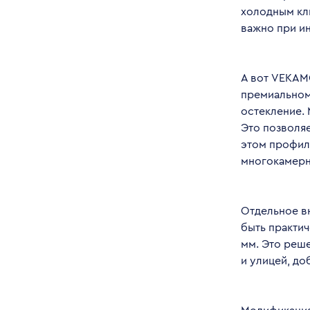
холодным кли
важно при и
А вот VEKAM
премиальном
остекление. 
Это позволяе
этом профил
многокамерн
Отдельное в
быть практич
мм. Это реш
и улицей, до