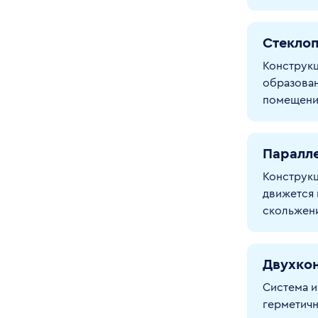
Стеклоп
Конструкц
образован
помещения
Паралл
Конструкц
движется 
скольжен
Двухко
Система и
герметичн