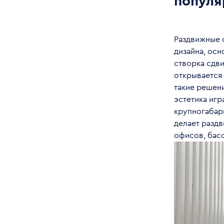
популя
Раздвижные 
дизайна, осн
створка сдви
открывается
такие решени
эстетика игр
крупногабари
делает раздв
офисов, басс