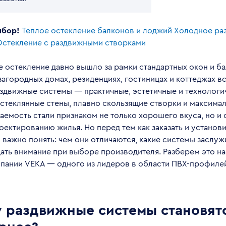
ыбор!
Теплое остекление балконов и лоджий
Холодное ра
Остекление с раздвижными створками
 остекление давно вышло за рамки стандартных окон и ба
агородных домах, резиденциях, гостиницах и коттеджах в
здвижные системы — практичные, эстетичные и технологи
стеклянные стены, плавно скользящие створки и максима
аемость стали признаком не только хорошего вкуса, но и
оектированию жилья. Но перед тем как заказать и установи
 важно понять: чем они отличаются, какие системы заслу
щать внимание при выборе производителя. Разберем это н
пании VEKA — одного из лидеров в области ПВХ-профиле
 раздвижные системы становятс