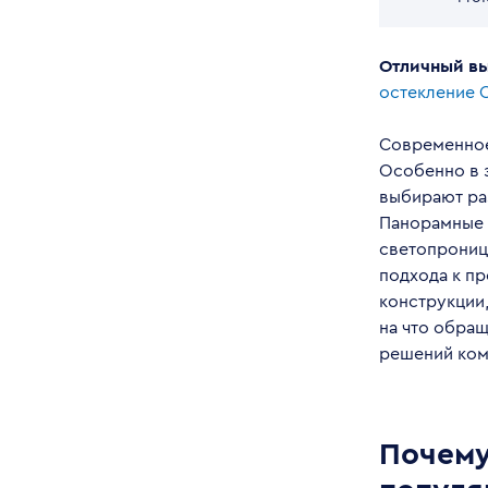
Отличный в
остекление
Современное
Особенно в з
выбирают ра
Панорамные 
светопрониц
подхода к пр
конструкции,
на что обра
решений ком
Почему