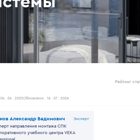
истемы
Рейтинг ста
04 . 04 . 2025
Обновлено:
16 . 07 . 2026
нов Александр Вадимович
Эксперт
перт направления монтажа СПК
поративного учебного центра VEKA
essional.