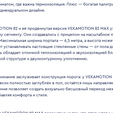
матом, где важна термоизоляция. Плюс — богатая палитра
ндивидуальном дизайне.
OTION 82 и её продвинутая версия VEKAMOTION 82 MAX уж
у сегменту. Они создавались с прицелом на масштабное 
Максимальная ширина портала — 6,5 метра, а высота может 
т устанавливать настоящие стеклянные стены — от пола д
ь обладает отличной теплоизоляцией и звукоизоляцией бл
ой структуре и двухконтурному уплотнению.
нимание заслуживает конструкция порога: у VEKAMOTION 
ески полностью заглублён в пол, остаётся лишь направля
ение позволяет создать визуально бесшовный переход м
бавляя комфорта и стиля.