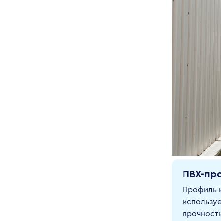
ПВХ-пр
Профиль и
используе
прочность