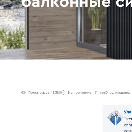
балконные с
Просмотров:
1,380
На прочтение:
11 мин
Опубликовано:
Ула
Экс
кор
Prof