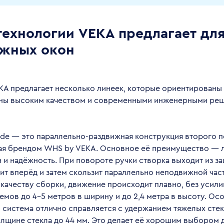
технологии VEKA предлагает дл
жных окон
A предлагает несколько линеек, которые ориентированы н
ны высоким качеством и современными инженерными ре
ide — это параллельно-раздвижная конструкция второго п
ая брендом WHS by VEKA. Основное её преимущество — 
 и надёжность. При повороте ручки створка выходит из за
ит вперёд и затем скользит параллельно неподвижной част
качеству сборки, движение происходит плавно, без усили
оемов до 4–5 метров в ширину и до 2,4 метра в высоту. Ос
о система отлично справляется с удержанием тяжелых сте
олщине стекла до 44 мм. Это делает её хорошим выбором 