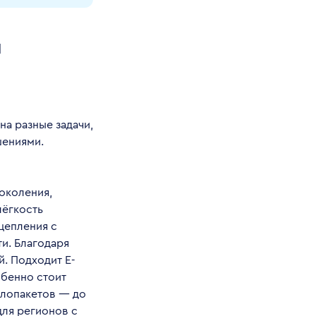
я
а разные задачи,
шениями.
околения,
лёгкость
цепления с
и. Благодаря
й. Подходит E-
обенно стоит
клопакетов — до
для регионов с