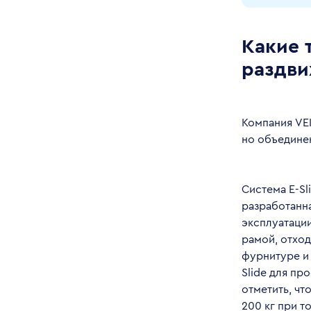
Какие 
раздви
Компания VEK
но объедине
Система E-Sl
разработанн
эксплуатации
рамой, отход
фурнитуре и 
Slide для пр
отметить, чт
200 кг при т