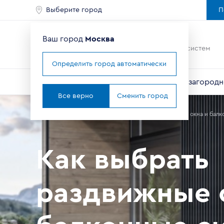
Выберите город
П
Ваш город
Москва
Ведущий мировой
производитель оконных систем
Определить город автоматически
Окна
Балконы и лоджии
Двери
Для загородн
Все верно
Сменить город
Главная
Помощь в выборе
Как выбрать раздвижные окна и бал
Как выбрать
раздвижные 