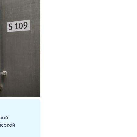
орый
ысокой