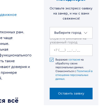
Оставьте экспресс-заявку
на замер, и мы с вами
здвижное
свяжемся!
лконных рам.
Выберите город
се чаще
Обратите внимание на
указанный город
чные.
льная
 функционального
Выражаю
согласие
на
ть такие
обработку своих
живают доверия и
персональных данных.
Ознакомиться с
Политикой в
а примере
отношении персональных
й.
данных.
Оставить заявку
я всё