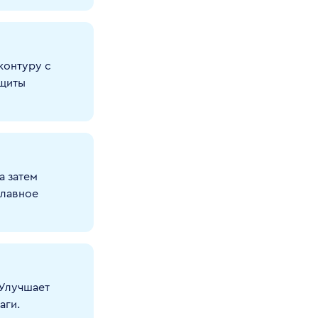
контуру с
ащиты
а затем
плавное
 Улучшает
аги.