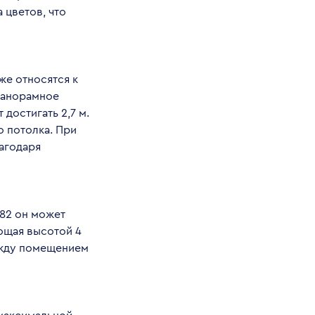
 цветов, что
е относятся к
панорамное
достигать 2,7 м.
о потолка. При
агодаря
82 он может
ющая высотой 4
ежду помещением