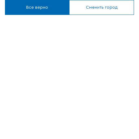
Где купить
Понятно
Все верно
Сменить город
О компании
Наши приложения
ОФИЦИАЛЬНЫЙ
ПАРТНЕР
8 (800) 302-20-05
Круглосуточно, бесплатно