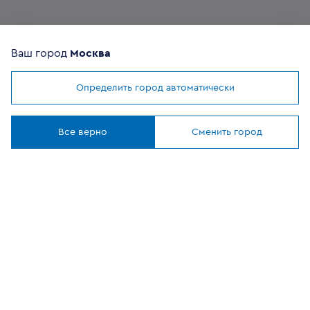
Комплектующие
Ваш город
Москва
Помощь покупателю
Определить город автоматически
Мы используем
cookies
Где купить
Понятно
Все верно
Сменить город
О компании
Наши приложения