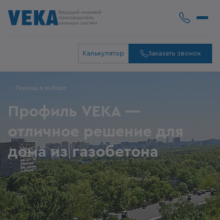
Ведущий мировой
производитель
оконных систем
Калькулятор
Заказать звонок
Помощь в выборе
Профиль VEKA —
отличное решение для
дома из газобетона