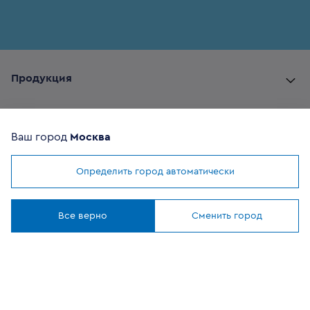
Продукция
Комплектующие
Ваш город
Москва
Помощь покупателю
Определить город автоматически
Мы используем
cookies
Где купить
Понятно
Все верно
Сменить город
О компании
Наши приложения