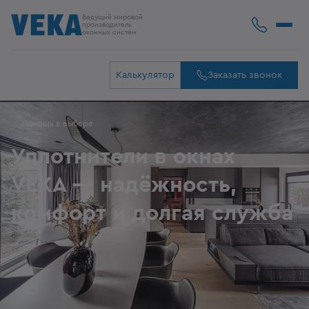
Ведущий мировой
производитель
оконных систем
Калькулятор
Заказать звонок
Помощь в выборе
Уплотнители в окнах
VEKA — надёжность,
комфорт и долгая служба