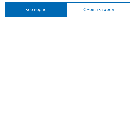
Где купить
Понятно
Все верно
Сменить город
О компании
Наши приложения
ОФИЦИАЛЬНЫЙ
ПАРТНЕР
8 (800) 302-20-05
Круглосуточно, бесплатно