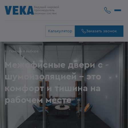
Ведущий мировой
производитель
оконных систем
Калькулятор
Заказать звонок
Помощь в выборе
Межофисные двери с
шумоизоляцией - это
комфорт и тишина на
рабочем месте