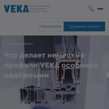
Ведущий мировой
производитель
оконных систем
Калькулятор
Заказать звонок
Помощь в выборе
Что делает немецкие
профили VEKA особенно
надёжными