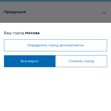
Продукция
Комплектующие
Ваш город
Москва
Помощь покупателю
Определить город автоматически
Мы используем
cookies
Где купить
Понятно
Все верно
Сменить город
О компании
Наши приложения