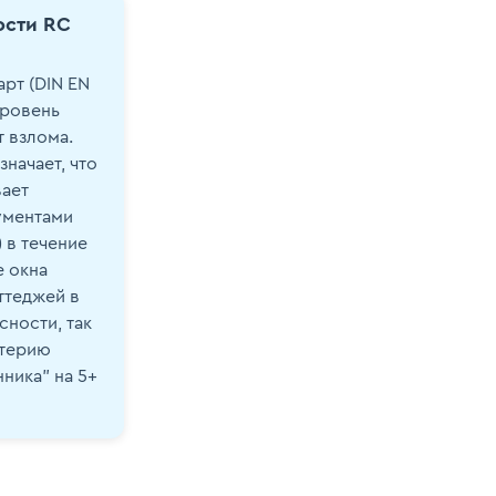
ости RC
рт (DIN EN
уровень
 взлома.
начает, что
ает
ументами
 в течение
е окна
ттеджей в
ности, так
итерию
ника" на 5+