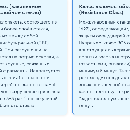
екс (закаленное
Класс взломостойк
слойное стекло)
(Resistance Class)
еклопакета, состоящего из
Международный станда
ли более слоёв стекла,
1627), определяющий 
ных между собой
защиты окон/дверей от
нилбутиральной (ПВБ)
Например, класс RC3 оз
й. При разрушении не
конструкция выдержив
ается на острые осколки, а
попытки взлома инстр
ет крупные, связанные
(отвёртками, рычагами)
й фрагменты. Используется
минимум 5 минут. Таки
вышения безопасности
рекомендуются для ко
ерей: согласно тестам ift
зонах повышенной опас
eim, разрушение триплекса
как соответствуют кр
т в 3–5 раз больше усилий,
"задержки злоумышлен
обычного стекла.
минут.