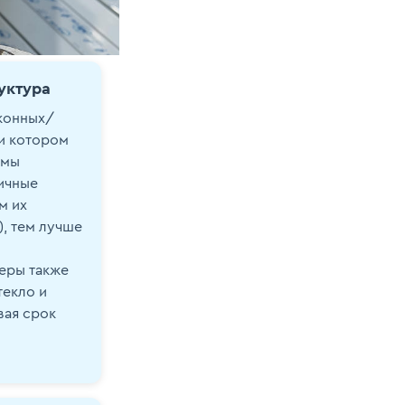
уктура
конных/
и котором
амы
ичные
м их
), тем лучше
еры также
текло и
вая срок