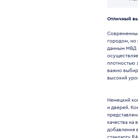
Отличный в
Современные
городом, но
данным МВД 
осуществляет
плотностью 
важно выбир
высокий уро
Немецкий ко
и дверей. Ко
представлен
качества на 
добавления в
стандарту RA