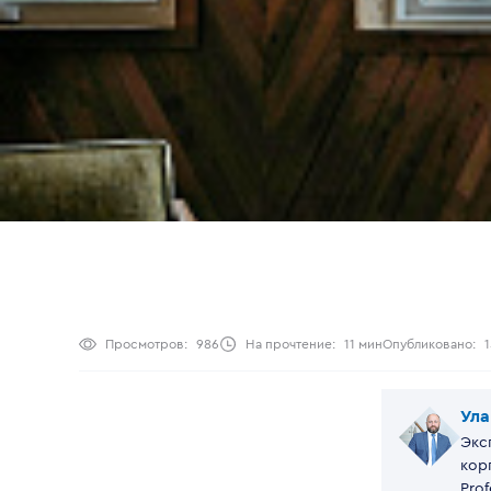
Просмотров:
986
На прочтение:
11 мин
Опубликовано:
1
Ула
Экс
кор
Prof