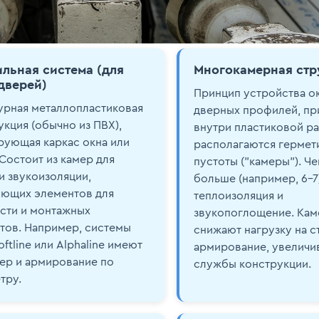
льная система (для
Многокамерная стр
дверей)
Принцип устройства о
урная металлопластиковая
дверных профилей, пр
укция (обычно из ПВХ),
внутри пластиковой р
ующая каркас окна или
располагаются гермет
 Состоит из камер для
пустоты ("камеры"). Че
и звукоизоляции,
больше (например, 6–7
ющих элементов для
теплоизоляция и
сти и монтажных
звукопоглощение. Кам
тов. Например, системы
снижают нагрузку на с
ftline или Alphaline имеют
армирование, увеличи
мер и армирование по
службы конструкции.
тру.