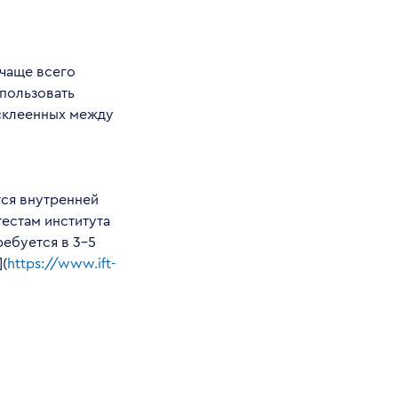
 чаще всего
пользовать
 склеенных между
тся внутренней
тестам института
ребуется в 3–5
(
https://www.ift-