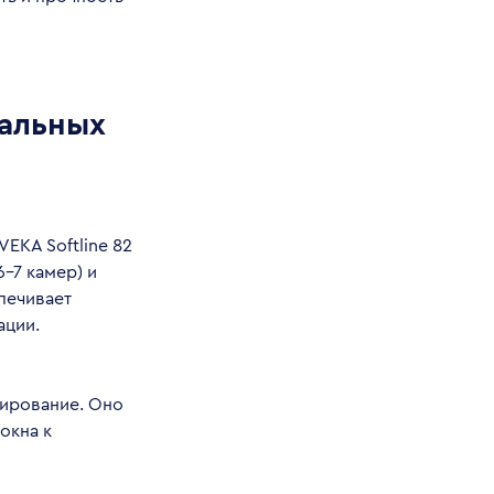
дальных
EKA Softline 82
–7 камер) и
печивает
ации.
мирование. Оно
окна к