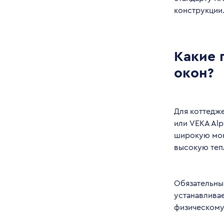
конструкции
Какие 
окон?
Для коттедж
или VEKA Alp
широкую монт
высокую теп
Обязательны
устанавливае
физическому