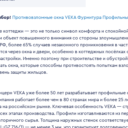
ыбор!
Противовзломные окна VEKA
Фурнитура
Профильны
 коттеджи — это не только символ комфорта и спокойной
 и объект повышенного внимания со стороны злоумышлен
РФ, более 65% случаев незаконного проникновения в час
ся через окна и двери, особенно в коттеджных посёлках 
застройки. Именно поэтому при строительстве и обустрой
ать окна, которые способны противостоять попыткам взло
вень защиты жильцов.
нцерн VEKA уже более 50 лет разрабатывает профильные 
мпания работает более чем в 80 странах мира и более 25 
а на российском рынке. Ключевая особенность VEKA — ст
всех этапах производства. Профили изготавливаются из п
торичного сырья. Толщина наружных стенок соответствуе
L-GZ 716/1) — не менее 3 мм, что гарантирует долговечнос