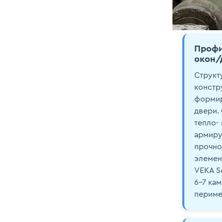
Профи
окон/
Структ
констр
формир
двери.
тепло- 
армиру
прочно
элемен
VEKA So
6–7 ка
периме