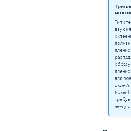
Трипл
много
Тип ст
двух и
склеен
поливи
плёнко
распад
образу
плёнко
для по
окон/дв
Rosenh
требуе
чем у 