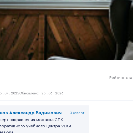
Рейтинг ста
5 . 07 . 2025
Обновлено:
25 . 06 . 2026
нов Александр Вадимович
Эксперт
перт направления монтажа СПК
поративного учебного центра VEKA
essional.