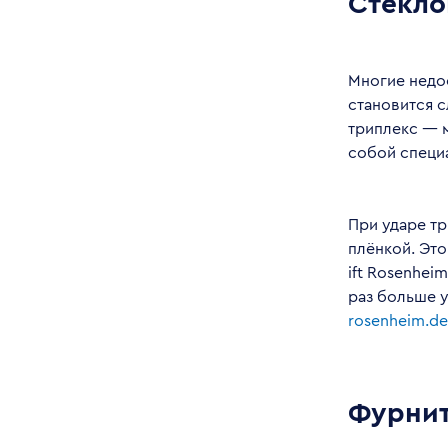
Стекло
Многие недоо
становится 
триплекс — 
собой специ
При ударе т
плёнкой. Это
ift Rosenhei
раз больше у
rosenheim.de
Фурнит