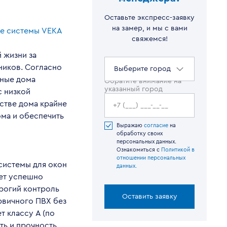
Оставьте экспресс-заявку
на замер, и мы с вами
е системы VEKA
свяжемся!
 жизни за
ников. Согласно
Выберите город
тные дома
Обратите внимание на
указанный город
с низкой
стве дома крайне
ма и обеспечить
Выражаю
согласие
на
обработку своих
персональных данных.
Ознакомиться с
Политикой в
отношении персональных
системы для окон
данных.
лет успешно
рогий контроль
Оставить заявку
ервичного ПВХ без
т классу A (по
ть и прочность