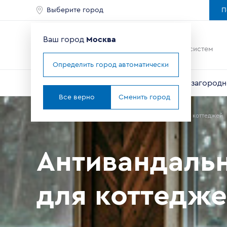
Выберите город
П
Ваш город
Москва
Ведущий мировой
производитель оконных систем
Определить город автоматически
Окна
Балконы и лоджии
Двери
Для загородн
Все верно
Сменить город
Главная
Помощь в выборе
Антивандальные окна для коттеджей
Антивандаль
для коттедж