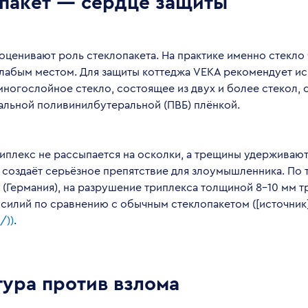
пакет — сердце защиты
ценивают роль стеклопакета. На практике именно стекло
слабым местом. Для защиты коттеджа VEKA рекомендует ис
многослойное стекло, состоящее из двух и более стекол,
альной поливинилбутеральной (ПВБ) плёнкой.
риплекс не рассыпается на осколки, а трещины удерживаю
 создаёт серьёзное препятствие для злоумышленника. По 
m (Германия), на разрушение триплекса толщиной 8–10 мм т
силий по сравнению с обычным стеклопакетом ([источник]
/))
.
ура против взлома